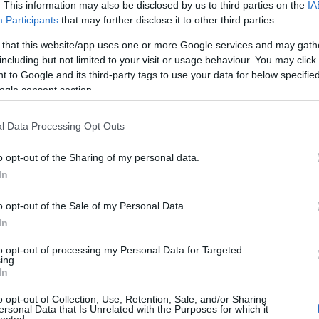
Béké
. This information may also be disclosed by us to third parties on the
IA
várm
Participants
that may further disclose it to other third parties.
Béli-
Benc
 that this website/app uses one or more Google services and may gath
Besse
including but not limited to your visit or usage behaviour. You may click 
Betyá
 to Google and its third-party tags to use your data for below specifi
Bihar
ogle consent section.
Bihar
Bocs
Bodr
l Data Processing Opt Outs
telep
Boldo
o opt-out of the Sharing of my personal data.
csalá
Borsa
In
Börz
Bózs
o opt-out of the Sale of my Personal Data.
Budas
Budd
In
vidék
patak
to opt-out of processing my Personal Data for Targeted
ing.
Ciszte
In
Csák
Csár
szab
o opt-out of Collection, Use, Retention, Sale, and/or Sharing
ersonal Data that Is Unrelated with the Purposes for which it
Cseré
lected.