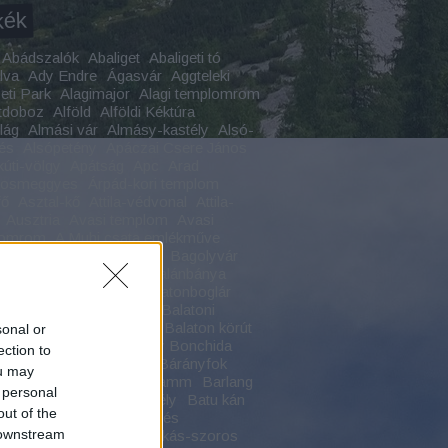
kék
Abádszalók
Abaliget
Abaligeti tó
lva
Ady Endre
Ágasvár
Aggteleki
ti Park
Alagimajor
Alagi templomrom
tdoboz
Alföld
Alföldi Kéktúra
ilág
Almási vár
Almásy-kastély
Alsó-
és
Alsópetény
Apáczai Csere János
kúti-völgy
Apátság
Apc
Arad
yosmeggyes
Árpád-kori templom
fő
Asztal-kő
Attila-védvonal
Attila-
Ausztria
Avasi templom
Avasi
lomrom
A Muhi csata emlékműve
csony
Badacsonytomaj
Bagolyvár
Bajmóc
Bakonszeg
Balánbánya
on
Balaton-felvidék
Balatonboglár
oncsicsó
Balatonfüred
Balatoni
k
Balaton körbetekerés
Balaton körút
sonal or
y-kastély
Bánffy-kastély Bonchida
ection to
ág
Baranya vármegye
Bárányfok
ou may
dvarnok
Bärenschützklamm
Barlang
 personal
nglakás
Báthori-várkastély
Batu kán
out of the
tföldtani Park
Bazaltömlés
 downstream
torgona
Bécsújhely
Békás-szoros