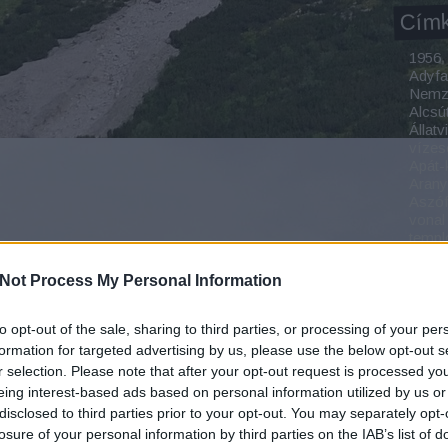
Cím
1956
Adyfa
Nemze
Alcsú
Állatv
vízes
Apát-
Aran
Aszó
vonal
temp
Bada
Baja
Not Process My Personal Information
Balat
Balat
romo
to opt-out of the sale, sharing to third parties, or processing of your per
Bánff
formation for targeted advertising by us, please use the below opt-out s
Báns
r selection. Please note that after your opt-out request is processed y
Bárdu
eing interest-based ads based on personal information utilized by us or
Barla
disclosed to third parties prior to your opt-out. You may separately opt-
Bauxi
losure of your personal information by third parties on the IAB’s list of
Bazal