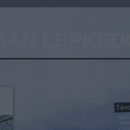
BAN LÉPKED
nce és Magyarország látnivalóit!
Távo
Szias
eltök
LÉPKE