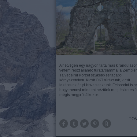
A hétvégén egy nagyon tartalmas kiránduláso
vettem részt állandó túratársammal a Zemplén
Tájvédelmi Körzet szűkebb és tágabb
környezetében. Kicsit OKT túráztunk, kicsit
lazítottunk és pl kisvasutaztunk. Felsorolni is 
hogy mennyi mindent néztünk meg és kerestün
mégis megpróbálkozok…
TOV