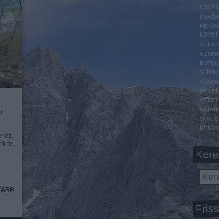
részl
meden
építet
közül
szint
szeret
templ
sífelv
vízes
emlék
valam
n
ismer
i
sok-s
kötöt
nehéz,
k fel,
Kere
ÁBB
Friss