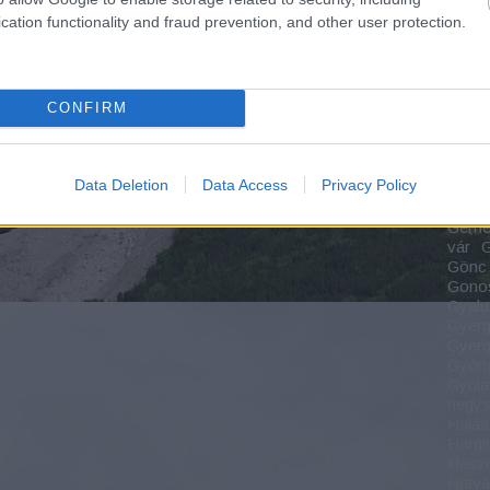
Körö
cation functionality and fraud prevention, and other user protection.
szoro
Felső
Vasút
major
CONFIRM
Park
Forgá
Forra
Füzér
Data Deletion
Data Access
Privacy Policy
Gábor
Gárdo
Gemen
vár
G
Gönc
Gonos
Gyalu
Gyerg
Gyerg
Gyön
Gyula
hegy
Halás
Hargi
Haszn
Hatv