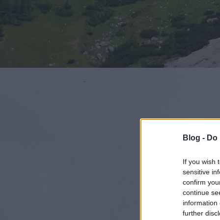
Blog -
Do 
If you wish 
sensitive in
confirm you
continue se
information 
further disc