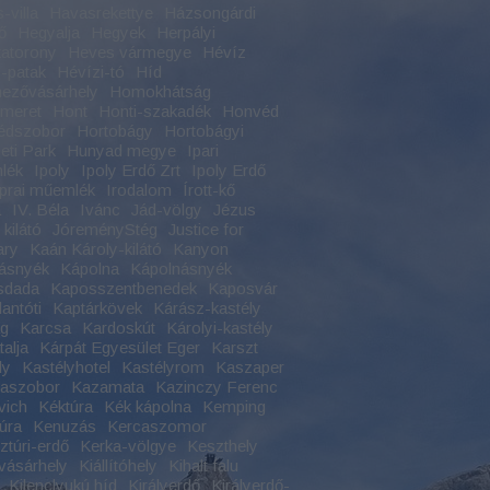
-villa
Havasrekettye
Házsongárdi
ő
Hegyalja
Hegyek
Herpályi
atorony
Heves vármegye
Hévíz
-patak
Hévízi-tó
Híd
ezővásárhely
Homokhátság
meret
Hont
Honti-szakadék
Honvéd
édszobor
Hortobágy
Hortobágyi
ti Park
Hunyad megye
Ipari
lék
Ipoly
Ipoly Erdő Zrt
Ipoly Erdő
Iprai műemlék
Irodalom
Írott-kő
a
IV. Béla
Ivánc
Jád-völgy
Jézus
kilátó
JóreményStég
Justice for
ary
Kaán Károly-kilátó
Kanyon
ásnyék
Kápolna
Kápolnásnyék
sdada
Kaposszentbenedek
Kaposvár
antóti
Kaptárkövek
Kárász-kastély
ag
Karcsa
Kardoskút
Károlyi-kastély
alja
Kárpát Egyesület Eger
Karszt
ly
Kastélyhotel
Kastélyrom
Kaszaper
naszobor
Kazamata
Kazinczy Ferenc
vich
Kéktúra
Kék kápolna
Kemping
úra
Kenuzás
Kercaszomor
ztúri-erdő
Kerka-völgye
Keszthely
vásárhely
Kiállítóhely
Kihalt falu
Kilenclyukú híd
Királyerdő
Királyerdő-