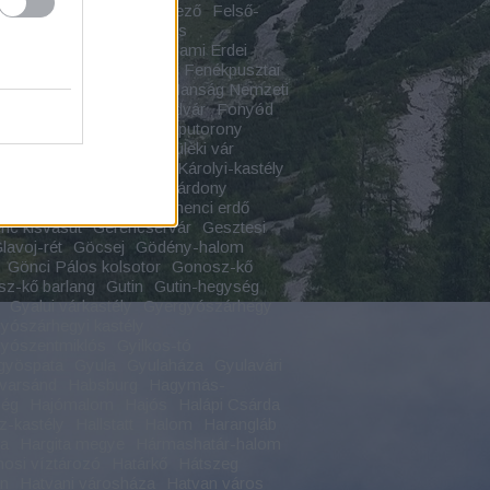
s
Feketekápolna
Felfedező
Felső-
s szurdok
Felső-vízesés
tárkány
Felsőtárkányi Állami Erdei
Felvidék
Fenékpuszta
Fenékpusztai
Ferences rend
Fertő Hanság Nemzeti
Festetics
Földrajz
Földvár
Fonyód
ch-kastély
Forkesch-kaputorony
dalom
Forrás
Fülek
Füleki vár
radvány
Füzérradványi Károlyi-kastély
 Áron
Gálosfa
Gánt
Gárdony
nyi Géza
Gemenc
Gemenci erdő
c kisvasút
Gerencsérvár
Gesztesi
lavoj-rét
Göcsej
Gödény-halom
Gönci Pálos kolsotor
Gonosz-kő
z-kő barlang
Gutin
Gutin-hegység
Gyalui várkastély
Gyergyószárhegy
yószárhegyi kastély
yószentmiklós
Gyilkos-tó
gyöspata
Gyula
Gyulaháza
Gyulavári
varsánd
Habsburg
Hagymás-
ség
Hajómalom
Hajós
Halápi Csárda
z-kastély
Hallstatt
Halom
Harangláb
ta
Hargita megye
Hármashatár-halom
osi víztározó
Határkő
Hátszeg
an
Hatvani városháza
Hatvan város