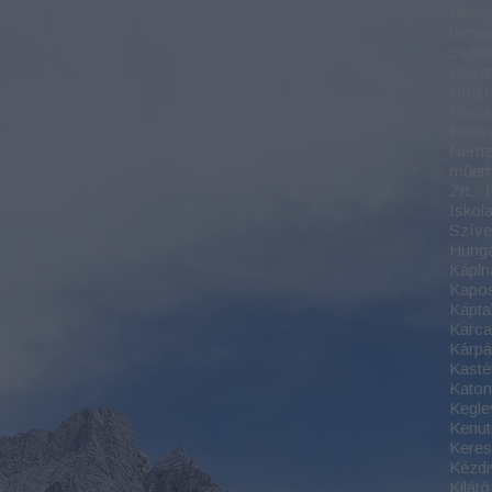
Havas
temet
csonk
Hévíz
Hódm
Honis
Honv
Nemze
műem
Zrt.
Iskol
Szíve 
Hung
Kápln
Kapo
Káptal
Karc
Kárpát
Kasté
Kato
Kegle
Kenut
Keres
Kézdi
Kilátó