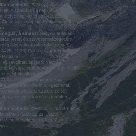
lban lépkedő:
2025 nyarától kezdve
s lett. A speciális díj napi 20 lej egy
a, illetve napi 40 lej eg...
(
2026.07.15.
)
Glavoj-réti kemping, Pádis-fennsík,
um
amágus, a sínész:
Nagyon érdekes
atás. Azért én szívesen nézegettem
még akár sokkal több felvételt is. Ez...
.04.25. 21:30
)
Pálházi Állami Erdei
, Pálháza
:
@Távolban lépkedő: Nagyon
lom. Műszaki ember vagyok. Egy házikó
szeségben inkább csak fe...
.01.04. 23:08
)
Hajómalom, Baja
lban lépkedő:
@F.M.J.: Igazi érték,
eg kell őrizni.
(
2024.12.08. 10:58
)
-kori, jelenleg református templom,
sa
lban lépkedő:
@F.M.J.: El tudnám én is
lni néha :)
(
2024.11.21. 18:13
)
szentpéter elpusztult falu, Zala
egye