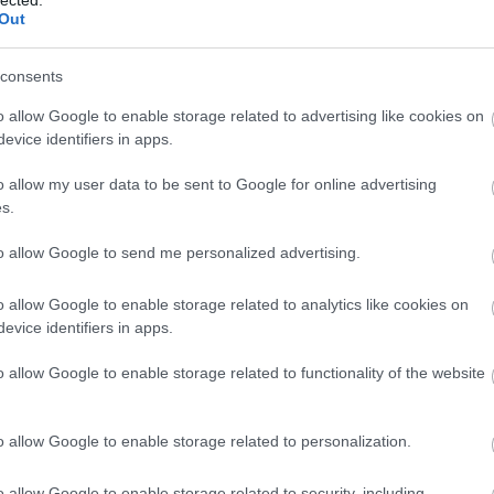
Csikó
Out
szél
Cson
Csörg
consents
Csőv
Daba
o allow Google to enable storage related to advertising like cookies on
Dunán
evice identifiers in apps.
kasté
Domb
o allow my user data to be sent to Google for online advertising
völgy
Dreher
s.
Dunak
Zrt
E
to allow Google to send me personalized advertising.
Egyh
Emlé
o allow Google to enable storage related to analytics like cookies on
Emlé
Erdél
evice identifiers in apps.
Érdmi
Erekl
o allow Google to enable storage related to functionality of the website
Ester
Fábiá
Farka
o allow Google to enable storage related to personalization.
Fate
Fehér
Fehér
o allow Google to enable storage related to security, including