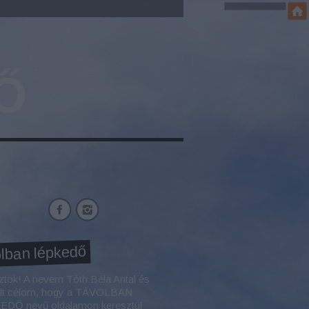
Ő
lban lépkedő
ztok! A nevem Tóth Béla Antal és
élt célom, hogy a TÁVOLBAN
DŐ nevű oldalamon keresztül