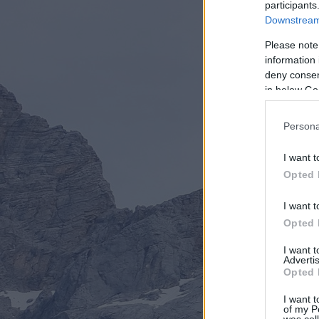
participants
Downstream 
Please note
information 
deny consent
in below Go
Persona
I want t
Opted 
I want t
Opted 
I want 
Advertis
Opted 
I want t
of my P
was col