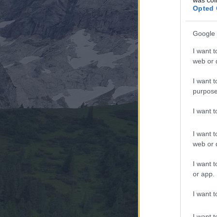
Opted 
Google 
I want t
web or d
I want t
purpose
I want 
I want t
web or d
I want t
or app.
I want t
I want t