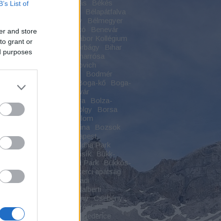
scsaba
Békésszentandrás
Békés
B’s List of
egye
Bél-kő
Béla-szikla
Bélapátfalva
hegység
Beliczey-kastély
Bélmegyer
e-hegy
Bence-hegyi kilátó
Benevár
er and store
nyei György
Bethlen Gábor Kollégium
to grant or
rcsárda
Betyárok
Biatorbágy
Bihar
ed purposes
-hegység
Biharfüred
Biharrósa
ugra
Bivalyos-tó
Blaskovich
ásza
Bocskai várkastély
Bodmér
og
Boga
Boga-katlan
Boga-kő
Boga-
Boga-völgy
Boldogkői vár
gkőváralja
Boldogkő vára
Bolza-
d
Bonchida
Borosán-völgy
Borsa
füred
Borsod
Bortemplom
söny
Bosznia-Hercegovina
Bozsok
va
Budai-hegység
Budapest
zentlőrinc
Buddha
Buddha Park
hizmus
Bükk
Bükk-fennsík
Bükk-
Bükkalja
Bükki Nemzeti Park
Bükkös-
Bulz-kő
Capalna
Ciszterci apátság
rci kolostor
Csabaszabadi
berény
Csákvár
Csanádalberti
da
Császártöltés
Csebény
Csebény
ás
Cserepes-völgy
Cserépfalu
pváralja
Cserhát
Csíki-medence