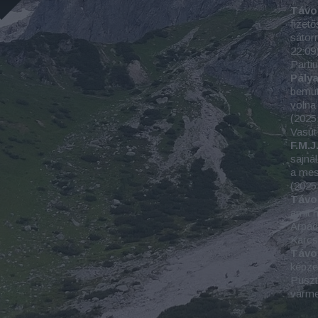
Távo
fizető
sátorr
22:09
Parti
Pály
bemut
volna 
(
2025
Vasút
F.M.J.
sajná
a mes
(
2025
Távo
amit m
Árpád
Karc
Távo
képze
Puszta
várm