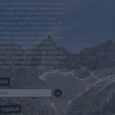
etesen bemutassam hazánk és a Kárpát-
ce legtöbb látnivalóját, természetes és
t értékeit. Néha azért kilépek a korlátok
 és a Kárpát-medencéből is, hogy
esítsem az életet. Tartsatok velem, ha
itek a várakat, kastélyokat, kúriákat,
omokat, kolostorokat, hegyeket,
onókat, szurdokokat, tavakat, folyókat,
éseket, kilátókat, múzeumokat,
helyeket és mindenféle látnivalót,
int kíváncsiak vagytok ezek részletes
tetőire. Aprólékosan bemutatok mindent,
ok fotóval megízesítve. Nincsenek
tségek, csak végtelen élmények.
sés
 topikok