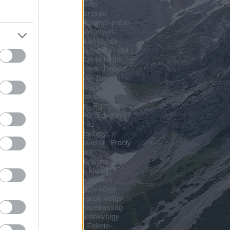
spuszta
Csodavár
Csókási
malom
CsomaKőrös
Csongrád
grád-Csanád vármegye
Csörgő-patak
ő-szurdok
Csorvás
Csóványos
ár
Csukás-vízesés
Czárán Gyula
s
Debrecen
Debreceni Egyetem
Dél-
túl
Dézna
Déznai vár
De la Motte
ly
Dinnyés
Diód
Dobogókő
Doboz
egyház
Dömös
Döröske
Dregán-
Drégelypalánk
Drégely vára
Dreher
-villa
Dunaföldvár
Dunakanyar
eszi
Ecséri templomrom
Egererdő
geres
Egyes-kő
Egyeskő
Egyetem
áz
Elpusztult falu
Emékház
kcsarnok
Emlékház
Emlékhely
kmű
Emlékpark
Erdei kisvasút
Erdély
yi várak
Erdészeti Múzeum
ndszent
Erdő
Erdőrezervátum
ye
Erődített város
Érseki kastély
házy-kastély
Étterem
Expedíció
nsebestyén
Faluház
Farcu-völgy
slaka
Farkas Bertalan
Farok-völgy
mplom
Fátyol-vízesés
Fazekasság
kői-szoros
Fehérkői-szurdokvölgy
várcsurgó
Fejérkő vára
Fekete-