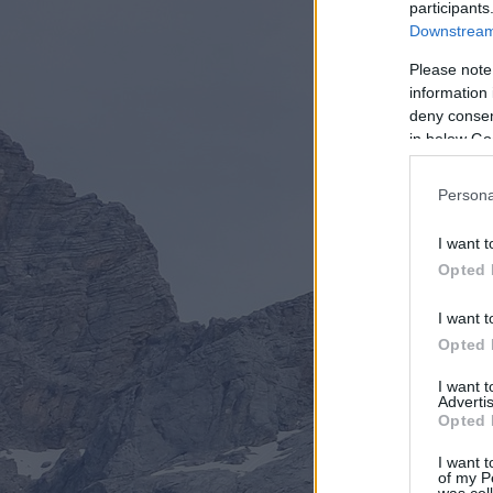
participants
Downstream 
Please note
information 
deny consent
in below Go
Persona
I want t
Opted 
I want t
Opted 
I want 
Advertis
Opted 
I want t
of my P
was col