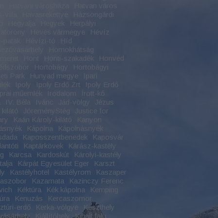
an
Hatvani városháza
Hatvan város
-villa
Havasrekettye
Házsongárdi
ő
Hegyalja
Hegyek
Herpályi
atorony
Heves vármegye
Hévíz
-patak
Hévízi-tó
Híd
ezővásárhely
Homokhátság
meret
Hont
Honti-szakadék
Honvéd
édszobor
Hortobágy
Hortobágyi
ti Park
Hunyad megye
Ipari
lék
Ipoly
Ipoly Erdő Zrt
Ipoly Erdő
Iprai műemlék
Irodalom
Írott-kő
a
IV. Béla
Ivánc
Jád-völgy
Jézus
kilátó
JóreményStég
Justice for
ary
Kaán Károly-kilátó
Kanyon
ásnyék
Kápolna
Kápolnásnyék
sdada
Kaposszentbenedek
Kaposvár
antóti
Kaptárkövek
Kárász-kastély
ag
Karcsa
Kardoskút
Károlyi-kastély
alja
Kárpát Egyesület Eger
Karszt
ly
Kastélyhotel
Kastélyrom
Kaszaper
naszobor
Kazamata
Kazinczy Ferenc
vich
Kéktúra
Kék kápolna
Kemping
úra
Kenuzás
Kercaszomor
ztúri-erdő
Kerka-völgye
Keszthely
vásárhely
Kiállítóhely
Kihalt falu