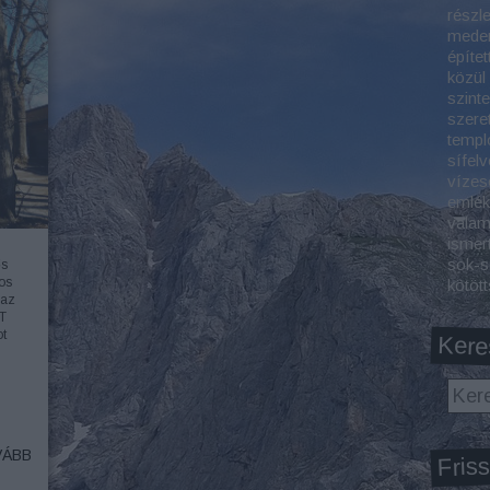
részl
meden
építet
közül
szint
szeret
templ
sífelv
vízes
emlék
valam
ismer
sok-s
ős
os
kötöt
 az
KT
ot
Kere
ÁBB
Friss