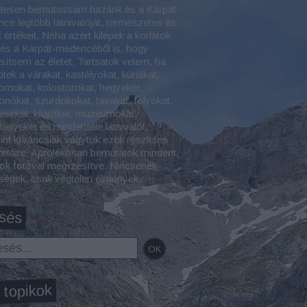
etesen bemutassam hazánk és a Kárpát-
ce legtöbb látnivalóját, természetes és
t értékeit. Néha azért kilépek a korlátok
 és a Kárpát-medencéből is, hogy
esítsem az életet. Tartsatok velem, ha
itek a várakat, kastélyokat, kúriákat,
omokat, kolostorokat, hegyeket,
onókat, szurdokokat, tavakat, folyókat,
éseket, kilátókat, múzeumokat,
helyeket és mindenféle látnivalót,
int kíváncsiak vagytok ezek részletes
tetőire. Aprólékosan bemutatok mindent,
ok fotóval megízesítve. Nincsenek
tségek, csak végtelen élmények.
sés
 topikok