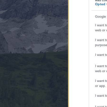
Opted 
Google 
I want t
web or d
I want t
purpose
I want 
I want t
web or d
I want t
or app.
I want t
I want t