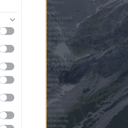
pváralja
Cserhát
Csíki-medence
spuszta
Csodavár
Csókási
malom
CsomaKőrös
Csongrád
grád-Csanád vármegye
Csörgő-patak
ő-szurdok
Csorvás
Csóványos
ár
Csukás-vízesés
Czárán Gyula
s
Debrecen
Debreceni Egyetem
Dél-
túl
Dézna
Déznai vár
De la Motte
ly
Dinnyés
Diód
Dobogókő
Doboz
egyház
Dömös
Döröske
Dregán-
Drégelypalánk
Drégely vára
Dreher
-villa
Dunaföldvár
Dunakanyar
eszi
Ecséri templomrom
Egererdő
geres
Egyes-kő
Egyeskő
Egyetem
áz
Elpusztult falu
Emékház
kcsarnok
Emlékház
Emlékhely
kmű
Emlékpark
Erdei kisvasút
Erdély
yi várak
Erdészeti Múzeum
ndszent
Erdő
Erdőrezervátum
ye
Erődített város
Érseki kastély
házy-kastély
Étterem
Expedíció
nsebestyén
Faluház
Farcu-völgy
slaka
Farkas Bertalan
Farok-völgy
mplom
Fátyol-vízesés
Fazekasság
kői-szoros
Fehérkői-szurdokvölgy