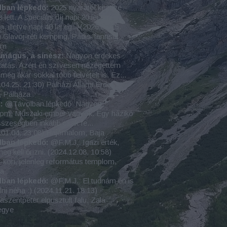
lban lépkedő:
2025 nyarától kezdve
s lett. A speciális díj napi 20 lej egy
a, illetve napi 40 lej eg...
(
2026.07.15.
)
Glavoj-réti kemping, Pádis-fennsík,
um
amágus, a sínész:
Nagyon érdekes
atás. Azért én szívesen nézegettem
még akár sokkal több felvételt is. Ez...
.04.25. 21:30
)
Pálházi Állami Erdei
, Pálháza
:
@Távolban lépkedő: Nagyon
lom. Műszaki ember vagyok. Egy házikó
szeségben inkább csak fe...
.01.04. 23:08
)
Hajómalom, Baja
lban lépkedő:
@F.M.J.: Igazi érték,
eg kell őrizni.
(
2024.12.08. 10:58
)
-kori, jelenleg református templom,
sa
lban lépkedő:
@F.M.J.: El tudnám én is
lni néha :)
(
2024.11.21. 18:13
)
szentpéter elpusztult falu, Zala
egye