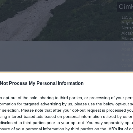
Cím
1956
Adyfa
Nemze
Alcsú
Állatv
vízes
Apát-
Aran
Aszó
vonal
temp
Bada
Baja
Not Process My Personal Information
Balat
Balat
Balat
to opt-out of the sale, sharing to third parties, or processing of your per
Balat
formation for targeted advertising by us, please use the below opt-out s
Bonc
r selection. Please note that after your opt-out request is processed y
Bárán
eing interest-based ads based on personal information utilized by us or
Bäre
disclosed to third parties prior to your opt-out. You may separately opt-
Bátho
losure of your personal information by third parties on the IAB’s list of
Park