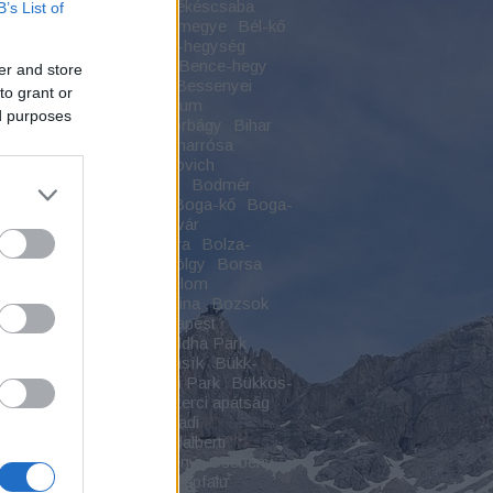
jhely
Békás-szoros
Békéscsaba
B’s List of
szentandrás
Békés vármegye
Bél-kő
szikla
Bélapátfalva
Béli-hegység
zey-kastély
Bélmegyer
Bence-hegy
er and store
-hegyi kilátó
Benevár
Bessenyei
to grant or
gy
Bethlen Gábor Kollégium
ed purposes
rcsárda
Betyárok
Biatorbágy
Bihar
-hegység
Biharfüred
Biharrósa
ugra
Bivalyos-tó
Blaskovich
ásza
Bocskai várkastély
Bodmér
og
Boga
Boga-katlan
Boga-kő
Boga-
Boga-völgy
Boldogkői vár
gkőváralja
Boldogkő vára
Bolza-
d
Bonchida
Borosán-völgy
Borsa
füred
Borsod
Bortemplom
söny
Bosznia-Hercegovina
Bozsok
va
Budai-hegység
Budapest
zentlőrinc
Buddha
Buddha Park
hizmus
Bükk
Bükk-fennsík
Bükk-
Bükkalja
Bükki Nemzeti Park
Bükkös-
Bulz-kő
Capalna
Ciszterci apátság
rci kolostor
Csabaszabadi
berény
Csákvár
Csanádalberti
da
Császártöltés
Csebény
Csebény
ás
Cserepes-völgy
Cserépfalu