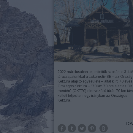
2022 márciusában teljesítettük szokásos 3-4 f
túracsapatunkkal a Lokomotív SE – az Ország
Kéktúra alapító egyesülete – által kiírt, 70 éves
Országos Kéktúra – "70 km 70 óra alatt az O
mentén" (OKT70) elnevezésű túrát. 70 km táv
kellett teljesíteni egy irányban az Országos
Kéktúra…
TOV