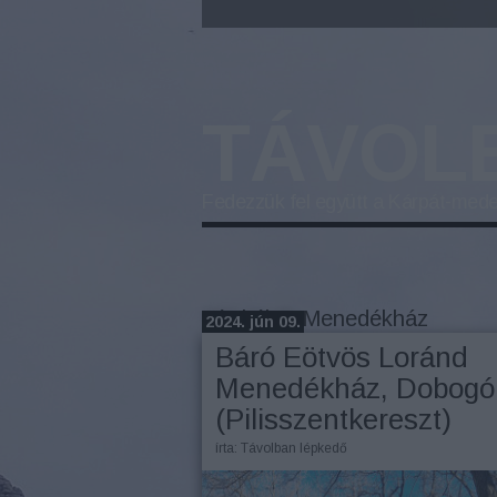
TÁVOL
Fedezzük fel együtt a Kárpát-mede
Címkék
»
Menedékház
2024. jún 09.
Báró Eötvös Loránd
Menedékház, Dobogó
(Pilisszentkereszt)
írta:
Távolban lépkedő