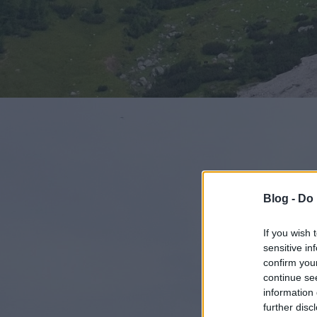
Blog -
Do 
If you wish 
sensitive in
confirm you
continue se
information 
further disc