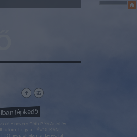
Ő
lban lépkedő
ztok! A nevem Tóth Béla Antal és
élt célom, hogy a TÁVOLBAN
DŐ nevű oldalamon keresztül