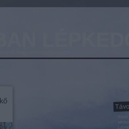
BAN LÉPKED
nce és Magyarország látnivalóit!
kő
Távo
Szias
eltök
LÉPKE