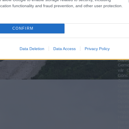
Fehér
cation functionality and fraud prevention, and other user protection.
Körö
szoro
Felső
Vasút
CONFIRM
major
Park
Forgá
Forra
Data Deletion
Data Access
Privacy Policy
Füzér
Gábor
Gárdo
Gemen
vár
G
Gönc
Gonos
Gyalu
Gyerg
Gyerg
Gyön
Gyula
hegy
Halás
Hargi
Haszn