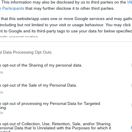
Bécsú
. This information may also be disclosed by us to third parties on the
IA
Békés
Participants
that may further disclose it to other third parties.
Béla-
Belic
 that this website/app uses one or more Google services and may gath
Bence
including but not limited to your visit or usage behaviour. You may click 
Györ
 to Google and its third-party tags to use your data for below specifi
Betyá
ogle consent section.
Bihar
Bihar
Bocs
l Data Processing Opt Outs
Bodr
telep
o opt-out of the Sharing of my personal data.
Boldo
csalá
In
Borsa
Börz
o opt-out of the Sale of my Personal Data.
Bózs
Budas
In
Budd
vidék
to opt-out of processing my Personal Data for Targeted
ing.
patak
In
Ciszte
Csák
Csár
o opt-out of Collection, Use, Retention, Sale, and/or Sharing
ersonal Data that Is Unrelated with the Purposes for which it
szab
lected.