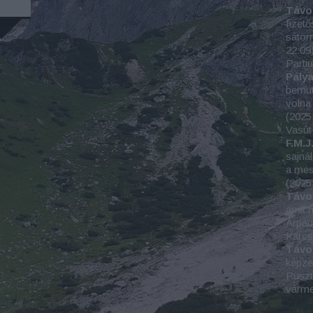
Távo
fizető
sátorr
22:09
Parti
Pály
bemut
volna 
(
2025
Vasút
F.M.J.
sajná
a mes
(
2025
Távo
amit m
Árpád
Karc
Távo
képze
Puszta
várm