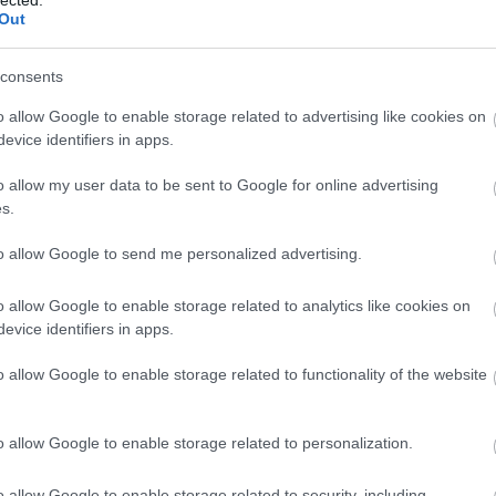
Cseré
Out
Csikó
szél
Cson
consents
Csörg
Csőv
o allow Google to enable storage related to advertising like cookies on
Daba
evice identifiers in apps.
Dunán
kasté
o allow my user data to be sent to Google for online advertising
Domb
völgy
s.
Dreher
Dunak
to allow Google to send me personalized advertising.
Zrt
E
Egyh
o allow Google to enable storage related to analytics like cookies on
Emlé
Emlé
evice identifiers in apps.
Erdél
Érdmi
o allow Google to enable storage related to functionality of the website
Erekl
Ester
Fábiá
o allow Google to enable storage related to personalization.
Farka
Fate
Fehér
o allow Google to enable storage related to security, including