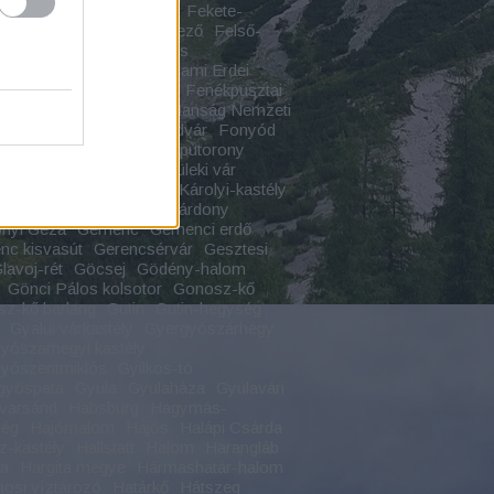
várcsurgó
Fejérkő vára
Fekete-
s
Feketekápolna
Felfedező
Felső-
s szurdok
Felső-vízesés
tárkány
Felsőtárkányi Állami Erdei
Felvidék
Fenékpuszta
Fenékpusztai
Ferences rend
Fertő Hanság Nemzeti
Festetics
Földrajz
Földvár
Fonyód
ch-kastély
Forkesch-kaputorony
dalom
Forrás
Fülek
Füleki vár
radvány
Füzérradványi Károlyi-kastély
 Áron
Gálosfa
Gánt
Gárdony
nyi Géza
Gemenc
Gemenci erdő
c kisvasút
Gerencsérvár
Gesztesi
lavoj-rét
Göcsej
Gödény-halom
Gönci Pálos kolsotor
Gonosz-kő
z-kő barlang
Gutin
Gutin-hegység
Gyalui várkastély
Gyergyószárhegy
yószárhegyi kastély
yószentmiklós
Gyilkos-tó
gyöspata
Gyula
Gyulaháza
Gyulavári
varsánd
Habsburg
Hagymás-
ség
Hajómalom
Hajós
Halápi Csárda
z-kastély
Hallstatt
Halom
Harangláb
ta
Hargita megye
Hármashatár-halom
osi víztározó
Határkő
Hátszeg