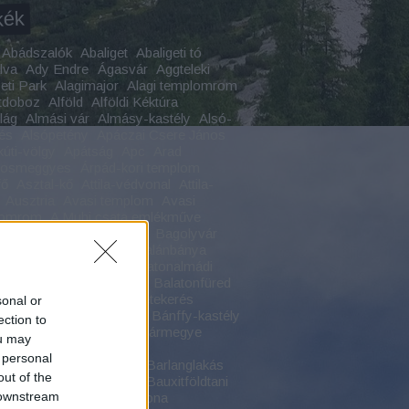
kék
Abádszalók
Abaliget
Abaligeti tó
lva
Ady Endre
Ágasvár
Aggteleki
ti Park
Alagimajor
Alagi templomrom
tdoboz
Alföld
Alföldi Kéktúra
ilág
Almási vár
Almásy-kastély
Alsó-
és
Alsópetény
Apáczai Csere János
kúti-völgy
Apátság
Apc
Arad
yosmeggyes
Árpád-kori templom
fő
Asztal-kő
Attila-védvonal
Attila-
Ausztria
Avasi templom
Avasi
lomrom
A Muhi csata emlékműve
csony
Badacsonytomaj
Bagolyvár
Bajmóc
Bakonszeg
Balánbánya
on
Balaton-felvidék
Balatonalmádi
onboglár
Balatoncsicsó
Balatonfüred
oni romok
Balaton körbetekerés
sonal or
on körút
Bánffy-kastély
Bánffy-kastély
ection to
hida
Bánság
Baranya vármegye
ou may
yfok
Bárdudvarnok
 personal
nschützklamm
Barlang
Barlanglakás
out of the
ri-várkastély
Batu kán
Bauxitföldtani
 downstream
Bazaltömlés
Bazaltorgona