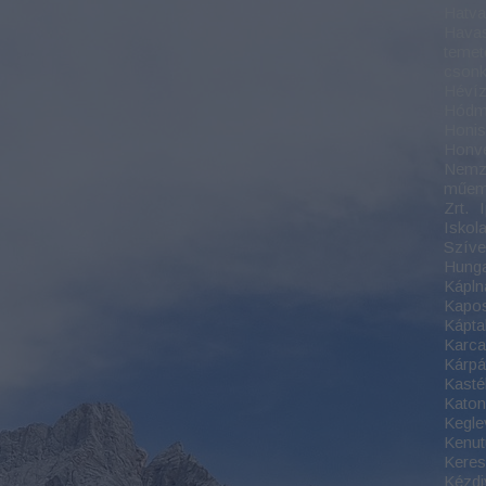
Hatv
Havas
temet
csonk
Hévíz
Hódm
Honis
Honv
Nemze
műem
Zrt.
Iskol
Szíve 
Hung
Kápln
Kapo
Káptal
Karc
Kárpát
Kasté
Kato
Kegle
Kenut
Keres
Kézdi