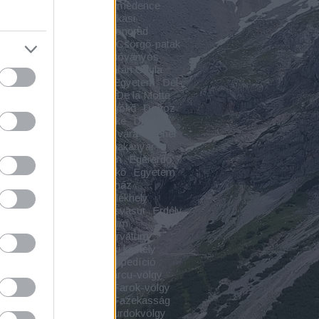
pváralja
Cserhát
Csíki-medence
spuszta
Csodavár
Csókási
malom
CsomaKőrös
Csongrád
grád-Csanád vármegye
Csörgő-patak
ő-szurdok
Csorvás
Csóványos
ár
Csukás-vízesés
Czárán Gyula
s
Debrecen
Debreceni Egyetem
Dél-
túl
Dézna
Déznai vár
De la Motte
ly
Dinnyés
Diód
Dobogókő
Doboz
egyház
Dömös
Döröske
Dregán-
Drégelypalánk
Drégely vára
Dreher
-villa
Dunaföldvár
Dunakanyar
eszi
Ecséri templomrom
Egererdő
geres
Egyes-kő
Egyeskő
Egyetem
áz
Elpusztult falu
Emékház
kcsarnok
Emlékház
Emlékhely
kmű
Emlékpark
Erdei kisvasút
Erdély
yi várak
Erdészeti Múzeum
ndszent
Erdő
Erdőrezervátum
ye
Erődített város
Érseki kastély
házy-kastély
Étterem
Expedíció
nsebestyén
Faluház
Farcu-völgy
slaka
Farkas Bertalan
Farok-völgy
mplom
Fátyol-vízesés
Fazekasság
kői-szoros
Fehérkői-szurdokvölgy