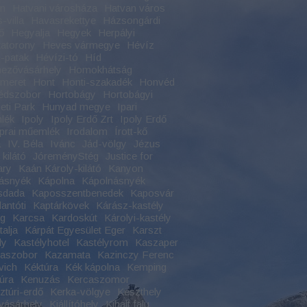
an
Hatvani városháza
Hatvan város
-villa
Havasrekettye
Házsongárdi
ő
Hegyalja
Hegyek
Herpályi
atorony
Heves vármegye
Hévíz
-patak
Hévízi-tó
Híd
ezővásárhely
Homokhátság
meret
Hont
Honti-szakadék
Honvéd
édszobor
Hortobágy
Hortobágyi
ti Park
Hunyad megye
Ipari
lék
Ipoly
Ipoly Erdő Zrt
Ipoly Erdő
Iprai műemlék
Irodalom
Írott-kő
a
IV. Béla
Ivánc
Jád-völgy
Jézus
kilátó
JóreményStég
Justice for
ary
Kaán Károly-kilátó
Kanyon
ásnyék
Kápolna
Kápolnásnyék
sdada
Kaposszentbenedek
Kaposvár
antóti
Kaptárkövek
Kárász-kastély
ag
Karcsa
Kardoskút
Károlyi-kastély
alja
Kárpát Egyesület Eger
Karszt
ly
Kastélyhotel
Kastélyrom
Kaszaper
naszobor
Kazamata
Kazinczy Ferenc
vich
Kéktúra
Kék kápolna
Kemping
úra
Kenuzás
Kercaszomor
ztúri-erdő
Kerka-völgye
Keszthely
vásárhely
Kiállítóhely
Kihalt falu