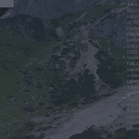
Távo
fizető
sátorr
22:09
Parti
Pály
bemut
volna 
(
2025
Vasút
F.M.J.
sajná
a mes
(
2025
Távo
amit m
Árpád
Karc
Távo
képze
Puszta
várm