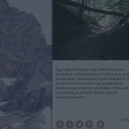
Egy májusi hétvégén elég sokfelé túráztunk
barátokkal: a Keleti-Bakony, a Vértes és az Ipol
mente tájain, belekóstolva kicsit a Mátrába is. 
az Ipoly mentén teszünk egy kirándulást és
belépünk egy remek kis szurdokba: A Páris-pat
szurdokvölgye (a Palóc Grand Canyon)
természetvédelmi…
TOV