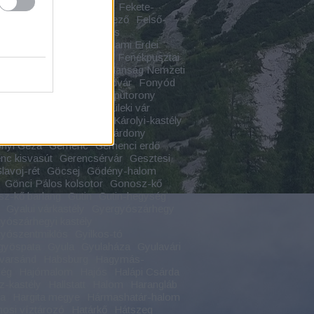
várcsurgó
Fejérkő vára
Fekete-
s
Feketekápolna
Felfedező
Felső-
s szurdok
Felső-vízesés
tárkány
Felsőtárkányi Állami Erdei
Felvidék
Fenékpuszta
Fenékpusztai
Ferences rend
Fertő Hanság Nemzeti
Festetics
Földrajz
Földvár
Fonyód
ch-kastély
Forkesch-kaputorony
dalom
Forrás
Fülek
Füleki vár
radvány
Füzérradványi Károlyi-kastély
 Áron
Gálosfa
Gánt
Gárdony
nyi Géza
Gemenc
Gemenci erdő
c kisvasút
Gerencsérvár
Gesztesi
lavoj-rét
Göcsej
Gödény-halom
Gönci Pálos kolsotor
Gonosz-kő
z-kő barlang
Gutin
Gutin-hegység
Gyalui várkastély
Gyergyószárhegy
yószárhegyi kastély
yószentmiklós
Gyilkos-tó
gyöspata
Gyula
Gyulaháza
Gyulavári
varsánd
Habsburg
Hagymás-
ség
Hajómalom
Hajós
Halápi Csárda
z-kastély
Hallstatt
Halom
Harangláb
ta
Hargita megye
Hármashatár-halom
osi víztározó
Határkő
Hátszeg