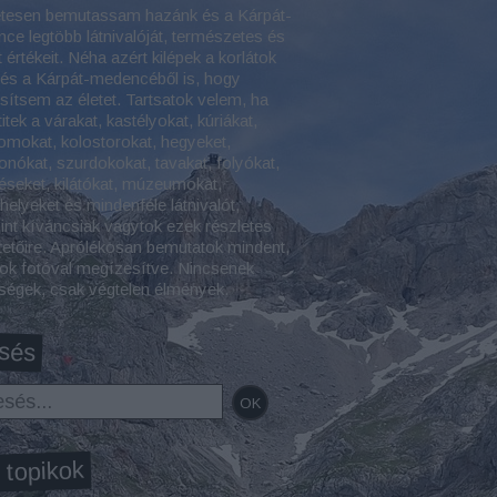
etesen bemutassam hazánk és a Kárpát-
ce legtöbb látnivalóját, természetes és
t értékeit. Néha azért kilépek a korlátok
 és a Kárpát-medencéből is, hogy
esítsem az életet. Tartsatok velem, ha
itek a várakat, kastélyokat, kúriákat,
omokat, kolostorokat, hegyeket,
onókat, szurdokokat, tavakat, folyókat,
éseket, kilátókat, múzeumokat,
helyeket és mindenféle látnivalót,
int kíváncsiak vagytok ezek részletes
tetőire. Aprólékosan bemutatok mindent,
ok fotóval megízesítve. Nincsenek
tségek, csak végtelen élmények.
sés
 topikok