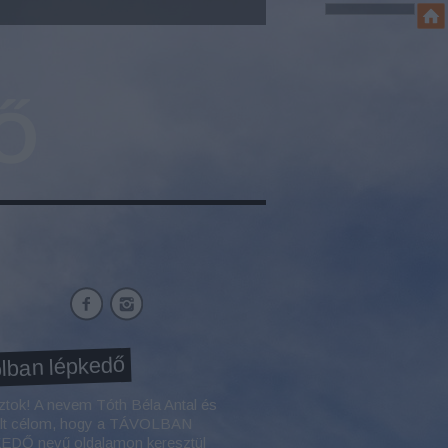
Ő
lban lépkedő
ztok! A nevem Tóth Béla Antal és
élt célom, hogy a TÁVOLBAN
DŐ nevű oldalamon keresztül