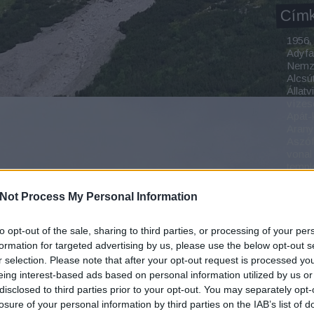
Cím
1956
Adyfa
Nemze
Alcsú
Állatv
vízes
Apát-
Aran
Aszó
vonal
temp
Bada
Baja
Not Process My Personal Information
Balat
Balat
Balat
to opt-out of the sale, sharing to third parties, or processing of your per
Balat
formation for targeted advertising by us, please use the below opt-out s
Bonc
r selection. Please note that after your opt-out request is processed y
Bárán
eing interest-based ads based on personal information utilized by us or
Bäre
disclosed to third parties prior to your opt-out. You may separately opt-
Bátho
losure of your personal information by third parties on the IAB’s list of
Park