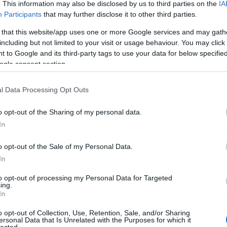
Bécsú
. This information may also be disclosed by us to third parties on the
IA
Békés
Participants
that may further disclose it to other third parties.
Béla-
Belic
 that this website/app uses one or more Google services and may gath
Bence
including but not limited to your visit or usage behaviour. You may click 
Györ
 to Google and its third-party tags to use your data for below specifi
Betyá
ogle consent section.
Bihar
Bihar
Bocs
l Data Processing Opt Outs
Bodr
telep
o opt-out of the Sharing of my personal data.
Boldo
csalá
In
Borsa
Börz
o opt-out of the Sale of my Personal Data.
Bózs
Budas
In
Budd
vidék
to opt-out of processing my Personal Data for Targeted
ing.
patak
In
Ciszte
Csák
Csár
o opt-out of Collection, Use, Retention, Sale, and/or Sharing
ersonal Data that Is Unrelated with the Purposes for which it
szab
lected.