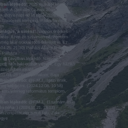
lban lépkedő:
2025 nyarától kezdve
s lett. A speciális díj napi 20 lej egy
a, illetve napi 40 lej eg...
(
2026.07.15.
)
Glavoj-réti kemping, Pádis-fennsík,
um
amágus, a sínész:
Nagyon érdekes
atás. Azért én szívesen nézegettem
még akár sokkal több felvételt is. Ez...
.04.25. 21:30
)
Pálházi Állami Erdei
, Pálháza
:
@Távolban lépkedő: Nagyon
lom. Műszaki ember vagyok. Egy házikó
szeségben inkább csak fe...
.01.04. 23:08
)
Hajómalom, Baja
lban lépkedő:
@F.M.J.: Igazi érték,
eg kell őrizni.
(
2024.12.08. 10:58
)
-kori, jelenleg református templom,
sa
lban lépkedő:
@F.M.J.: El tudnám én is
lni néha :)
(
2024.11.21. 18:13
)
szentpéter elpusztult falu, Zala
egye