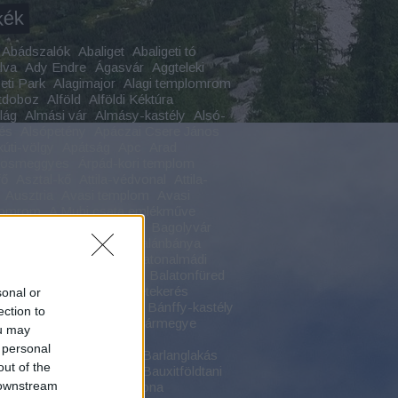
kék
Abádszalók
Abaliget
Abaligeti tó
lva
Ady Endre
Ágasvár
Aggteleki
ti Park
Alagimajor
Alagi templomrom
tdoboz
Alföld
Alföldi Kéktúra
ilág
Almási vár
Almásy-kastély
Alsó-
és
Alsópetény
Apáczai Csere János
kúti-völgy
Apátság
Apc
Arad
yosmeggyes
Árpád-kori templom
fő
Asztal-kő
Attila-védvonal
Attila-
Ausztria
Avasi templom
Avasi
lomrom
A Muhi csata emlékműve
csony
Badacsonytomaj
Bagolyvár
Bajmóc
Bakonszeg
Balánbánya
on
Balaton-felvidék
Balatonalmádi
onboglár
Balatoncsicsó
Balatonfüred
oni romok
Balaton körbetekerés
sonal or
on körút
Bánffy-kastély
Bánffy-kastély
ection to
hida
Bánság
Baranya vármegye
ou may
yfok
Bárdudvarnok
 personal
nschützklamm
Barlang
Barlanglakás
out of the
ri-várkastély
Batu kán
Bauxitföldtani
 downstream
Bazaltömlés
Bazaltorgona