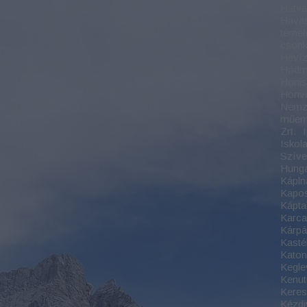
Hatv
Havas
temet
csonk
Hévíz
Hódm
Honis
Honv
Nemze
műem
Zrt.
Iskol
Szíve 
Hung
Kápln
Kapo
Káptal
Karc
Kárpát
Kasté
Kato
Kegle
Kenut
Keres
Kézdi