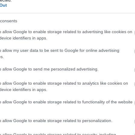
Cseré
Out
Csikó
szél
Cson
consents
Csörg
Csőv
o allow Google to enable storage related to advertising like cookies on
Daba
evice identifiers in apps.
Dunán
kasté
o allow my user data to be sent to Google for online advertising
Domb
völgy
s.
Dreher
Dunak
to allow Google to send me personalized advertising.
Zrt
E
Egyh
o allow Google to enable storage related to analytics like cookies on
Emlé
Emlé
evice identifiers in apps.
Erdél
Érdmi
o allow Google to enable storage related to functionality of the website
Erekl
Ester
Fábiá
o allow Google to enable storage related to personalization.
Farka
Fate
Fehér
o allow Google to enable storage related to security, including