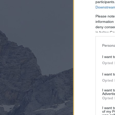
participants
Downstream 
Please note
information 
deny consent
in below Go
Persona
I want t
Opted 
I want t
Opted 
I want 
Advertis
Opted 
I want t
of my P
was col