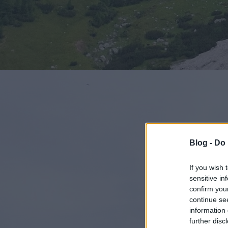
Blog -
Do 
If you wish 
sensitive in
confirm you
continue se
information 
further disc