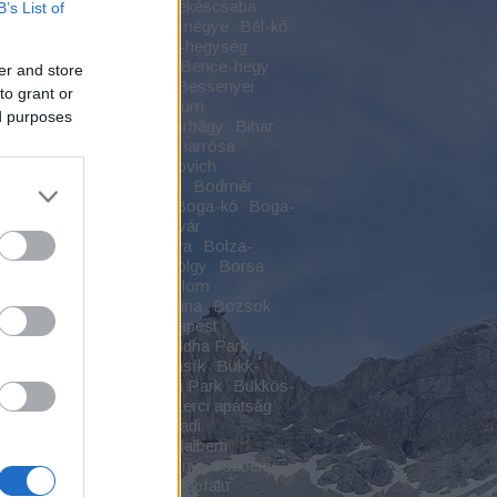
jhely
Békás-szoros
Békéscsaba
B’s List of
szentandrás
Békés vármegye
Bél-kő
szikla
Bélapátfalva
Béli-hegység
zey-kastély
Bélmegyer
Bence-hegy
er and store
-hegyi kilátó
Benevár
Bessenyei
to grant or
gy
Bethlen Gábor Kollégium
ed purposes
rcsárda
Betyárok
Biatorbágy
Bihar
-hegység
Biharfüred
Biharrósa
ugra
Bivalyos-tó
Blaskovich
ásza
Bocskai várkastély
Bodmér
og
Boga
Boga-katlan
Boga-kő
Boga-
Boga-völgy
Boldogkői vár
gkőváralja
Boldogkő vára
Bolza-
d
Bonchida
Borosán-völgy
Borsa
füred
Borsod
Bortemplom
söny
Bosznia-Hercegovina
Bozsok
va
Budai-hegység
Budapest
zentlőrinc
Buddha
Buddha Park
hizmus
Bükk
Bükk-fennsík
Bükk-
Bükkalja
Bükki Nemzeti Park
Bükkös-
Bulz-kő
Capalna
Ciszterci apátság
rci kolostor
Csabaszabadi
berény
Csákvár
Csanádalberti
da
Császártöltés
Csebény
Csebény
ás
Cserepes-völgy
Cserépfalu