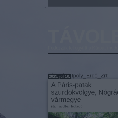
TÁVOL
Fedezzük fel együtt a Kárpát-mede
Címkék
»
Ipoly_Erdő_Zrt
2025. júl 10.
A Páris-patak
szurdokvölgye, Nógrá
vármegye
írta:
Távolban lépkedő