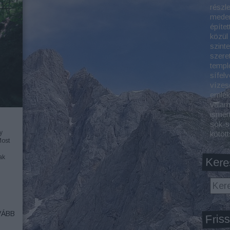
részl
meden
építet
közül
szint
szeret
templ
sífelv
vízes
emlék
valam
ismer
sok-s
y
kötöt
Most
ak
Kere
ÁBB
Friss