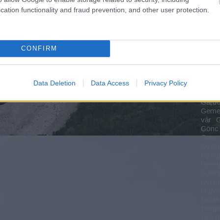
Fehér
cation functionality and fraud prevention, and other user protection.
Körö
szoro
Felső
Vasút
CONFIRM
major
Park
Forgá
Forra
Data Deletion
Data Access
Privacy Policy
Füzér
Gábor
Gárdo
Gemen
vár
G
Gönc
Gonos
Gyalu
Gyerg
Gyerg
Gyön
Gyula
hegy
Halás
Hargi
Haszn