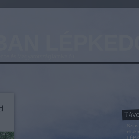
BAN LÉPKED
nce és Magyarország látnivalóit!
d
Távo
Szias
eltök
LÉPKE