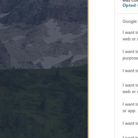
Opted 
Google 
I want t
web or d
I want t
purpose
I want 
I want t
web or d
I want t
or app.
I want t
I want t