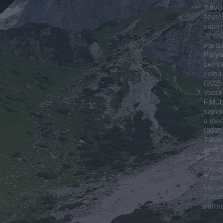
Távo
fizető
sátorr
22:09
Parti
Pály
bemut
volna 
(
2025
Vasút
F.M.J.
sajná
a mes
(
2025
Távo
amit m
Árpád
Karc
Távo
képze
Puszta
várm