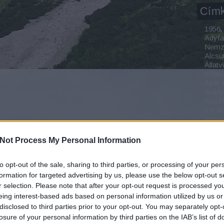
Cím
1956
Adyfa
Nemze
Alcsú
Állatv
vízes
Apát-
Aran
Aszó
vonal
temp
Bada
Baja
Not Process My Personal Information
Balat
Balat
Balat
to opt-out of the sale, sharing to third parties, or processing of your per
Balat
formation for targeted advertising by us, please use the below opt-out s
Bonc
r selection. Please note that after your opt-out request is processed y
Bárán
eing interest-based ads based on personal information utilized by us or
Bäre
disclosed to third parties prior to your opt-out. You may separately opt-
Bátho
losure of your personal information by third parties on the IAB’s list of
Park