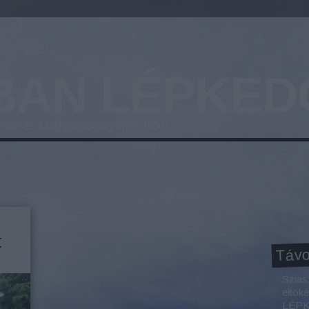
BAN LÉPKED
nce és Magyarország látnivalóit!
t
Távo
Szias
eltök
LÉPKE