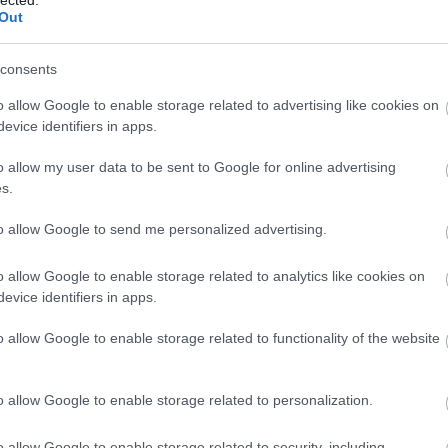
Cseré
Out
Csikó
szél
Cson
consents
Csörg
Csőv
o allow Google to enable storage related to advertising like cookies on
Daba
evice identifiers in apps.
Dunán
kasté
o allow my user data to be sent to Google for online advertising
Domb
völgy
s.
Dreher
Dunak
to allow Google to send me personalized advertising.
Zrt
E
Egyh
o allow Google to enable storage related to analytics like cookies on
Emlé
Emlé
evice identifiers in apps.
Erdél
Érdmi
o allow Google to enable storage related to functionality of the website
Erekl
Ester
Fábiá
o allow Google to enable storage related to personalization.
Farka
Fate
Fehér
o allow Google to enable storage related to security, including