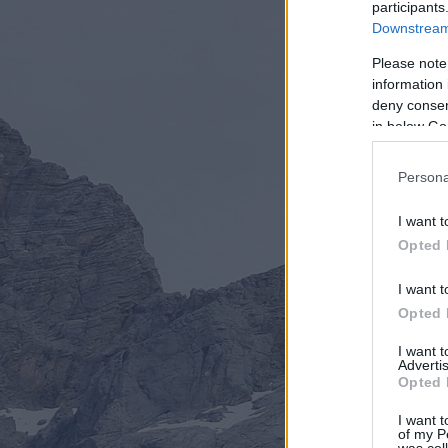
participants
Downstream 
Please note
information 
deny consent
in below Go
Persona
I want t
Opted 
I want t
Opted 
I want 
Advertis
Opted 
I want t
of my P
was col