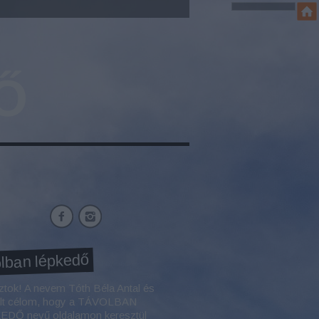
Ő
lban lépkedő
ztok! A nevem Tóth Béla Antal és
élt célom, hogy a TÁVOLBAN
DŐ nevű oldalamon keresztül