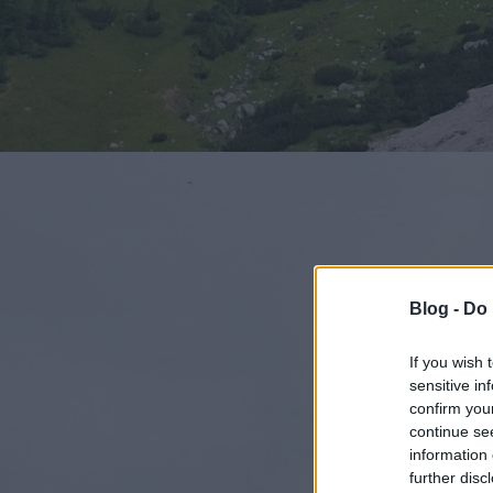
Blog -
Do 
If you wish 
sensitive in
confirm you
continue se
information 
further disc