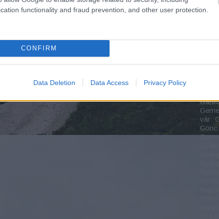
Fehér
cation functionality and fraud prevention, and other user protection.
Körö
szoro
Felső
Vasút
CONFIRM
major
Park
Forgá
Forra
Data Deletion
Data Access
Privacy Policy
Füzér
Gábor
Gárdo
Gemen
vár
G
Gönc
Gonos
Gyalu
Gyerg
Gyerg
Gyön
Gyula
hegy
Halás
Hargi
Haszn