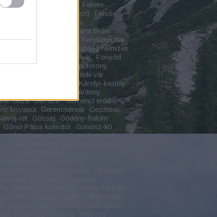
várcsurgó
Fejérkő vára
Fekete-
s
Feketekápolna
Felfedező
Felső-
s szurdok
Felső-vízesés
tárkány
Felsőtárkányi Állami Erdei
Felvidék
Fenékpuszta
Fenékpusztai
Ferences rend
Fertő Hanság Nemzeti
Festetics
Földrajz
Földvár
Fonyód
ch-kastély
Forkesch-kaputorony
dalom
Forrás
Fülek
Füleki vár
radvány
Füzérradványi Károlyi-kastély
 Áron
Gálosfa
Gánt
Gárdony
nyi Géza
Gemenc
Gemenci erdő
c kisvasút
Gerencsérvár
Gesztesi
lavoj-rét
Göcsej
Gödény-halom
Gönci Pálos kolsotor
Gonosz-kő
z-kő barlang
Gutin
Gutin-hegység
Gyalui várkastély
Gyergyószárhegy
yószárhegyi kastély
yószentmiklós
Gyilkos-tó
gyöspata
Gyula
Gyulaháza
Gyulavári
varsánd
Habsburg
Hagymás-
ség
Hajómalom
Hajós
Halápi Csárda
z-kastély
Hallstatt
Halom
Harangláb
ta
Hargita megye
Hármashatár-halom
osi víztározó
Határkő
Hátszeg