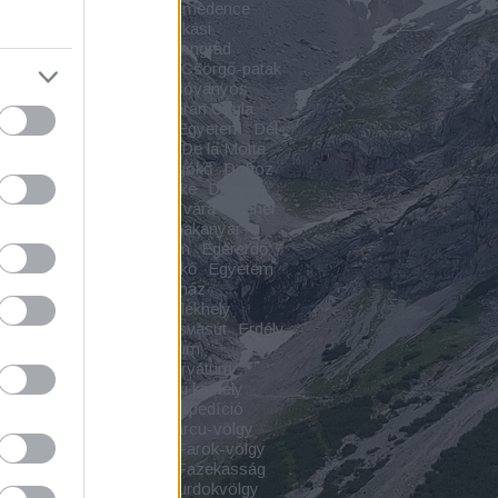
pváralja
Cserhát
Csíki-medence
spuszta
Csodavár
Csókási
malom
CsomaKőrös
Csongrád
grád-Csanád vármegye
Csörgő-patak
ő-szurdok
Csorvás
Csóványos
ár
Csukás-vízesés
Czárán Gyula
s
Debrecen
Debreceni Egyetem
Dél-
túl
Dézna
Déznai vár
De la Motte
ly
Dinnyés
Diód
Dobogókő
Doboz
egyház
Dömös
Döröske
Dregán-
Drégelypalánk
Drégely vára
Dreher
-villa
Dunaföldvár
Dunakanyar
eszi
Ecséri templomrom
Egererdő
geres
Egyes-kő
Egyeskő
Egyetem
áz
Elpusztult falu
Emékház
kcsarnok
Emlékház
Emlékhely
kmű
Emlékpark
Erdei kisvasút
Erdély
yi várak
Erdészeti Múzeum
ndszent
Erdő
Erdőrezervátum
ye
Erődített város
Érseki kastély
házy-kastély
Étterem
Expedíció
nsebestyén
Faluház
Farcu-völgy
slaka
Farkas Bertalan
Farok-völgy
mplom
Fátyol-vízesés
Fazekasság
kői-szoros
Fehérkői-szurdokvölgy