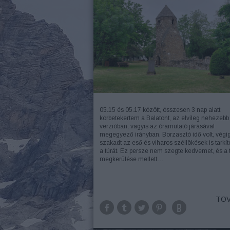
05.15 és 05.17 között, összesen 3 nap alatt
körbetekertem a Balatont, az elvileg nehezebb
verzióban, vagyis az óramutató járásával
megegyező irányban. Borzasztó idő volt, végi
szakadt az eső és viharos széllökések is tarkít
a túrát. Ez persze nem szegte kedvemet, és a 
megkerülése mellett…
TOV