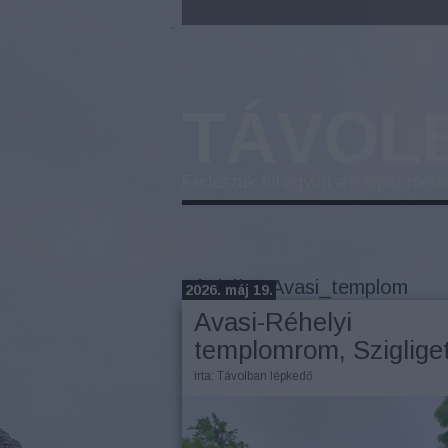
TÁVOL
Fedezzük fel együtt a Kárpát-mede
Címkék
»
Avasi_templom
2026. máj 19.
Avasi-Réhelyi
templomrom, Sziglige
írta:
Távolban lépkedő