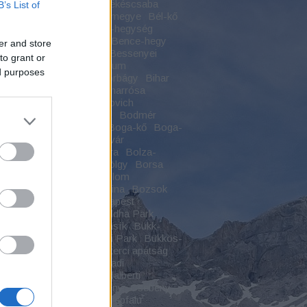
jhely
Békás-szoros
Békéscsaba
B’s List of
szentandrás
Békés vármegye
Bél-kő
szikla
Bélapátfalva
Béli-hegység
zey-kastély
Bélmegyer
Bence-hegy
er and store
-hegyi kilátó
Benevár
Bessenyei
to grant or
gy
Bethlen Gábor Kollégium
ed purposes
rcsárda
Betyárok
Biatorbágy
Bihar
-hegység
Biharfüred
Biharrósa
ugra
Bivalyos-tó
Blaskovich
ásza
Bocskai várkastély
Bodmér
og
Boga
Boga-katlan
Boga-kő
Boga-
Boga-völgy
Boldogkői vár
gkőváralja
Boldogkő vára
Bolza-
d
Bonchida
Borosán-völgy
Borsa
füred
Borsod
Bortemplom
söny
Bosznia-Hercegovina
Bozsok
va
Budai-hegység
Budapest
zentlőrinc
Buddha
Buddha Park
hizmus
Bükk
Bükk-fennsík
Bükk-
Bükkalja
Bükki Nemzeti Park
Bükkös-
Bulz-kő
Capalna
Ciszterci apátság
rci kolostor
Csabaszabadi
berény
Csákvár
Csanádalberti
da
Császártöltés
Csebény
Csebény
ás
Cserepes-völgy
Cserépfalu