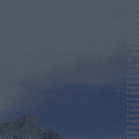
Hatv
Havas
temet
csonk
Hévíz
Hódm
Honis
Honv
Nemze
műem
Zrt.
Iskol
Szíve 
Hung
Kápln
Kapo
Káptal
Karc
Kárpát
Kasté
Kato
Kegle
Kenut
Keres
Kézdi