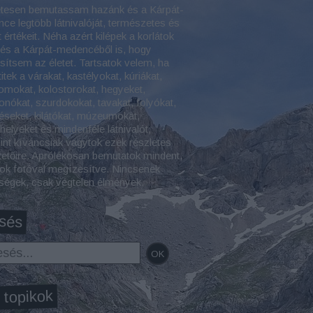
etesen bemutassam hazánk és a Kárpát-
ce legtöbb látnivalóját, természetes és
t értékeit. Néha azért kilépek a korlátok
 és a Kárpát-medencéből is, hogy
esítsem az életet. Tartsatok velem, ha
itek a várakat, kastélyokat, kúriákat,
omokat, kolostorokat, hegyeket,
onókat, szurdokokat, tavakat, folyókat,
éseket, kilátókat, múzeumokat,
helyeket és mindenféle látnivalót,
int kíváncsiak vagytok ezek részletes
tetőire. Aprólékosan bemutatok mindent,
ok fotóval megízesítve. Nincsenek
tségek, csak végtelen élmények.
sés
 topikok