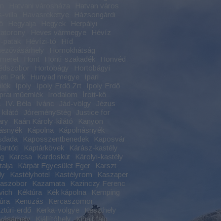
an
Hatvani városháza
Hatvan város
-villa
Havasrekettye
Házsongárdi
ő
Hegyalja
Hegyek
Herpályi
atorony
Heves vármegye
Hévíz
-patak
Hévízi-tó
Híd
ezővásárhely
Homokhátság
meret
Hont
Honti-szakadék
Honvéd
édszobor
Hortobágy
Hortobágyi
ti Park
Hunyad megye
Ipari
lék
Ipoly
Ipoly Erdő Zrt
Ipoly Erdő
Iprai műemlék
Irodalom
Írott-kő
a
IV. Béla
Ivánc
Jád-völgy
Jézus
kilátó
JóreményStég
Justice for
ary
Kaán Károly-kilátó
Kanyon
ásnyék
Kápolna
Kápolnásnyék
sdada
Kaposszentbenedek
Kaposvár
antóti
Kaptárkövek
Kárász-kastély
ag
Karcsa
Kardoskút
Károlyi-kastély
alja
Kárpát Egyesület Eger
Karszt
ly
Kastélyhotel
Kastélyrom
Kaszaper
naszobor
Kazamata
Kazinczy Ferenc
vich
Kéktúra
Kék kápolna
Kemping
úra
Kenuzás
Kercaszomor
ztúri-erdő
Kerka-völgye
Keszthely
vásárhely
Kiállítóhely
Kihalt falu