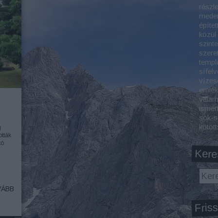
részl
meden
építet
közül
szint
szeret
templ
sífelv
vízes
emlék
valam
ismer
sok-s
kötöt
g
ották
tó
Kere
ÁBB
Friss