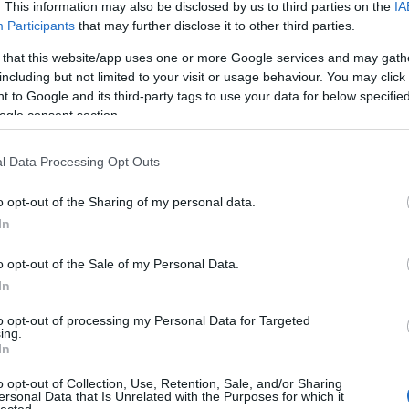
Bécsú
. This information may also be disclosed by us to third parties on the
IA
Békés
Participants
that may further disclose it to other third parties.
Béla-
Belic
 that this website/app uses one or more Google services and may gath
Bence
including but not limited to your visit or usage behaviour. You may click 
Györ
 to Google and its third-party tags to use your data for below specifi
Betyá
ogle consent section.
Bihar
Bihar
Bocs
l Data Processing Opt Outs
Bodr
telep
o opt-out of the Sharing of my personal data.
Boldo
csalá
In
Borsa
Börz
o opt-out of the Sale of my Personal Data.
Bózs
Budas
In
Budd
vidék
to opt-out of processing my Personal Data for Targeted
ing.
patak
In
Ciszte
Csák
Csár
o opt-out of Collection, Use, Retention, Sale, and/or Sharing
ersonal Data that Is Unrelated with the Purposes for which it
szab
lected.