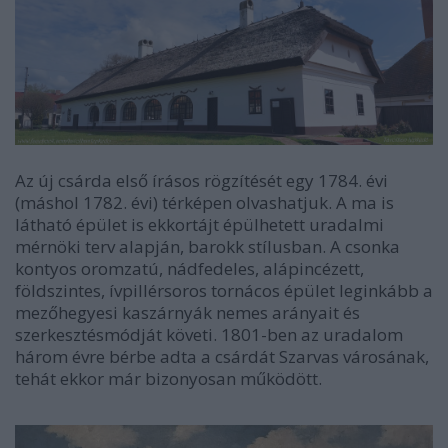
Az új csárda első írásos rögzítését egy 1784. évi
(máshol 1782. évi) térképen olvashatjuk. A ma is
látható épület is ekkortájt épülhetett uradalmi
mérnöki terv alapján, barokk stílusban. A csonka
kontyos oromzatú, nádfedeles, alápincézett,
földszintes, ívpillérsoros tornácos épület leginkább a
mezőhegyesi kaszárnyák nemes arányait és
szerkesztésmódját követi. 1801-ben az uradalom
három évre bérbe adta a csárdát Szarvas városának,
tehát ekkor már bizonyosan működött.