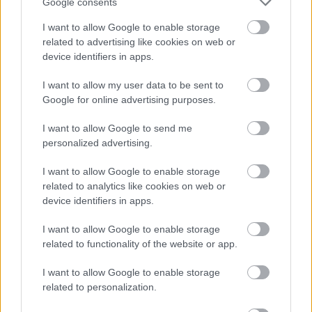
Google consents
padlásról nem volt sem bejáró, sem ablak, úgy hogy
I want to allow Google to enable storage
a padláson járva senkinek fogalma sem lehetett
related to advertising like cookies on web or
arról, hogy massív kémény falazat mellékesen mit
device identifiers in apps.
rejt magában. Erre a rejtőkre most véletlenül jöttek
rá a ház lakói, vagy a kondorosiak között senkinek
I want to allow my user data to be sent to
sem volt róla tudomása. Hanem ez a fölfedett
Google for online advertising purposes.
rejtekhely sok mindenféle rejtélyre vet világot, ami
évtizedekkel ezelőtt boszorkánysággal és
I want to allow Google to send me
hihetetlenséggel volt határos. – Hányszor történt
personalized advertising.
ugyanis, hogy a pandúrok szeme láttára szorultak
be üldözött betyárok a kondorosi csárdába és mégis
I want to allow Google to enable storage
mikor a pandúrok is a csárdához jöttek,
related to analytics like cookies on web or
hírmondónak való betyárt sem találtak benne.”
device identifiers in apps.
I want to allow Google to enable storage
related to functionality of the website or app.
I want to allow Google to enable storage
related to personalization.