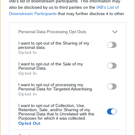
IAB’s list of downstream participants. This information may
also be disclosed by us to third parties on the
IAB’s List of
Downstream Participants
that may further disclose it to other
third parties.
A legenda szerint a csárdából alagutakon is ki
Please note that this website/app uses one or more Google
Personal Data Processing Opt Outs
lehetett jutni: az egyik egy vizenyős nádasba
services and may gather and store information including but
vezetett, a másik 8-10 kilométer hosszú volt, és a
not limited to your visit or usage behaviour. You may click to
I want to opt-out of the Sharing of my
personal data.
Hármas-Körös partja melletti füzesbe vitt ki. Ez
grant or deny consent to Google and its third-party tags to
Opted In
utóbbi alagút egyik szakaszán egy hatalmas terem
use your data for below specified purposes in below Google
is volt, ahol a föld alatt 18-20 lovat is kényelmesen el
consent section.
I want to opt-out of the Sale of my
lehetett rejteni. A Békés nevű lap1892. április 3-i
Personal Data.
Opted In
száma tudósított arról, hogy rejtett kéményt tártak
fel a Kondorosi csárdában: „Az épületnek feltűnően
I want to opt-out of processing my
massív, nagy és széles kéménye volt, melyről csak
Personal Data for Targeted Advertising.
most tudódott ki, mikor megbontották, hogy az
Opted In
korán sem volt végig kémény, sőt nagyon is kis
I want to opt-out of Collection, Use,
mértékben volt az, hanem nagyobb részben egy
Retention, Sale, and/or Sharing of my
tágas szoba, ahol kényelmesen megfért hat ember,
Personal Data that Is Unrelated with the
Purposes for which it was collected.
olyannyira kényelmesen, hogy annyi borozó hely volt
Opted Out
számukra asztal mellett berendezve. A bejáró direkt
a kéményből volt a benyíló setét szobába, a