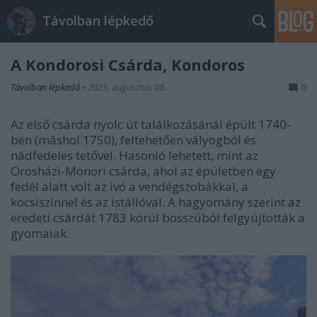
Távolban lépkedő
A Kondorosi Csárda, Kondoros
Távolban lépkedő
•
2025. augusztus 08.
0
Az első csárda nyolc út találkozásánál épült 1740-
ben (máshol 1750), feltehetően vályogból és
nádfedeles tetővel. Hasonló lehetett, mint az
Orosházi-Monori csárda, ahol az épületben egy
fedél alatt volt az ivó a vendégszobákkal, a
kocsiszínnel és az istállóval. A hagyomány szerint az
eredeti csárdát 1783 körül bosszúból felgyújtották a
gyomaiak.