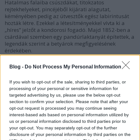
Hatalmas falaiba csúszdákat, titokzatos
rejtekhelyeket, pincéjéből kijárati alagutat,
kéményében pedig az útvesztők egész labirintusát
hozták létre. Ezekkel a létesítményekkel vívta ki a
„híres” jelzőt a kondorosi fogadó. Majd 1852-ben a
csárdával szemben egy pandúrlaktanyát építettek, a
legendák szerint a betyárok megfigyelésének
érdekében.
Blog -
Do Not Process My Personal Information
If you wish to opt-out of the sale, sharing to third parties, or
processing of your personal or sensitive information for
targeted advertising by us, please use the below opt-out
section to confirm your selection. Please note that after your
opt-out request is processed you may continue seeing
interest-based ads based on personal information utilized by
us or personal information disclosed to third parties prior to
your opt-out. You may separately opt-out of the further
disclosure of your personal information by third parties on the