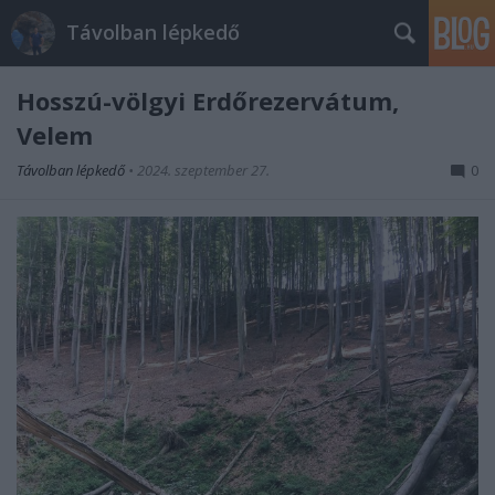
Távolban lépkedő
Hosszú-völgyi Erdőrezervátum,
Velem
Távolban lépkedő
•
2024. szeptember 27.
0