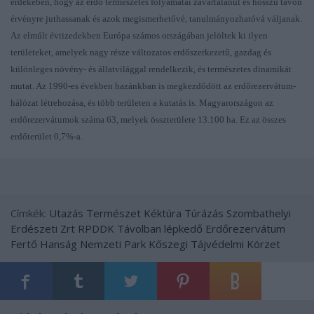
érdekében, hogy az erdő természetes folyamatai zavartalanul és hosszú távon
érvényre juthassanak és azok megismerhetővé, tanulmányozhatóvá váljanak.
Az elmúlt évtizedekben Európa számos országában jelöltek ki ilyen
területeket, amelyek nagy része változatos erdőszerkezetű, gazdag és
különleges növény- és állatvilággal rendelkezik, és természetes dinamikát
mutat. Az 1990-es években hazánkban is megkezdődött az erdőrezervátum-
hálózat létrehozása, és több területen a kutatás is.
Magyarországon az
erdőrezervátumok száma 63, melyek összterülete 13.100 ha. Ez az összes
erdőterület 0,7%-a.
Címkék:
Utazás
Természet
Kéktúra
Túrázás
Szombathelyi
Erdészeti Zrt
RPDDK
Távolban lépkedő
Erdőrezervátum
Fertő Hanság Nemzeti Park
Kőszegi Tájvédelmi Körzet