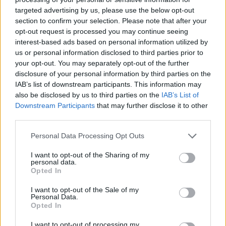
targeted advertising by us, please use the below opt-out
section to confirm your selection. Please note that after your
opt-out request is processed you may continue seeing
interest-based ads based on personal information utilized by
us or personal information disclosed to third parties prior to
your opt-out. You may separately opt-out of the further
disclosure of your personal information by third parties on the
IAB’s list of downstream participants. This information may
also be disclosed by us to third parties on the
IAB’s List of
Downstream Participants
that may further disclose it to other
A
Hosszú-völgyi
E
rdőrezervátum a
Kőszegi Tájvédelmi Körzet
része, a Fertő-
third parties.
Hanság Nemzeti Park illetékességi területén fekszik,
kezelője a Szombathelyi
Please note that this website/app uses one or more Google
Erdészeti Zrt
.
A Hosszú-völgyi erdőrezervátum magterület
én
nagyobbrészt
Personal Data Processing Opt Outs
services and may gather and store information including but
120 éves bükk és erdeifenyő állomány található, kisebb részben 70 éves
not limited to your visit or usage behaviour. You may click to
I want to opt-out of the Sharing of my
bükkös, egy keskeny sávban pedig 60 éves lucfenyves áll.
63% bükk, 17%
personal data.
grant or deny consent to Google and its third-party tags to
Opted In
erdeifenyő, 9% kocsánytalan tölgy, 4% vörösfenyő, 2,5% lucfenyő, 1-1%
use your data for below specified purposes in below Google
gyertyán és magas kőris, 0,6% csertölgy, valamint szálanként vagy
consent section.
I want to opt-out of the Sale of my
csoportosan elegyedve más fajok (pl. szelídgesztenye, mezei juhar, fekete
Personal Data.
Opted In
fenyő, duglászfenyő stb.) alkotja területét.
Az árnyas völgy bükkerdej
én,
az
Erdőrezervátum
o
n át keskeny gerincen jutunk el az Asztal-kő termetes
I want to opt-out of processing my