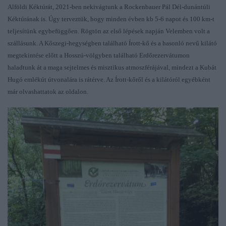
Alföldi Kéktúrát, 2021-ben nekivágtunk a Rockenbauer Pál Dél-dunántúli
Kéktúrának is. Úgy terveztük, hogy minden évben kb 5-6 napot és 100 km-t
teljesítünk egybefüggően. Rögtön
az első lépések napján
Velemben volt a
szállásunk. A
Kőszegi-hegység
ben található Írott-kő és a hasonló nevű kilátó
megtekintése előtt a Hosszú-völgyben található Erdőrezervátumon
haladtunk át a maga sejtelmes és misztikus atmoszférájával, mindezt a Kubát
Hugó emlékút útvonalá
ra is rátérve
. Az Írott-kőről és a kilátóról egyébként
már olvashattatok az oldalon.