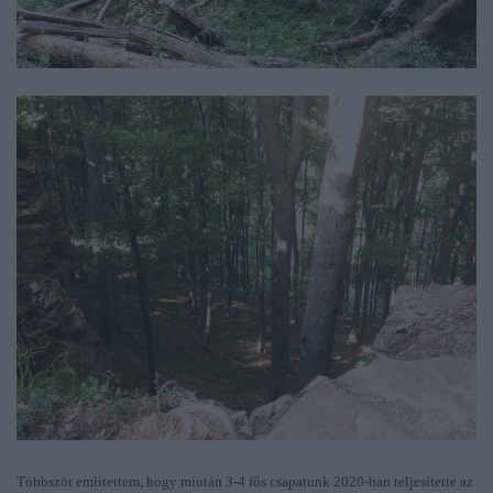
Többször említettem, hogy miután 3-4 fős csapatunk 2020-ban teljesítette az