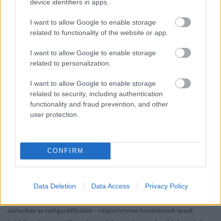
device identifiers in apps.
I want to allow Google to enable storage
related to functionality of the website or app.
I want to allow Google to enable storage
related to personalization.
I want to allow Google to enable storage
related to security, including authentication
functionality and fraud prevention, and other
user protection.
CONFIRM
Az
erdőrezervátum az
a védett erdő, amely a természetközeli (őserdő-szerű)
környezeti rendszerek megőrzésére és az erdőfejlődés kutatására szolgál. Az
Data Deletion
Data Access
Privacy Policy
erdőrezervátum védett erdőterület, fokozottan védett magterületből és védett
védőzónából áll. A magterületen minden közvetlen emberi tevékenységet
–
elsősorban az erdőgazdálkodást
–
végérvényesen beszüntetnek annak