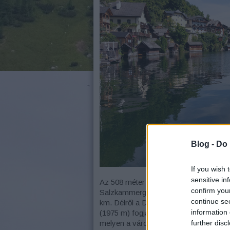
Blog -
Do 
If you wish 
sensitive in
Az 508 méter magasan lehelyezkedő, kris
confirm you
Salzkammergut 76 tavának. Legmélyebb
continue se
km. Délről a Dachstein (2995 m), nyuga
information 
(1975 m) fogja közre a tavat. Északon ny
further disc
melyen a város kincsét a sót vitték, ho