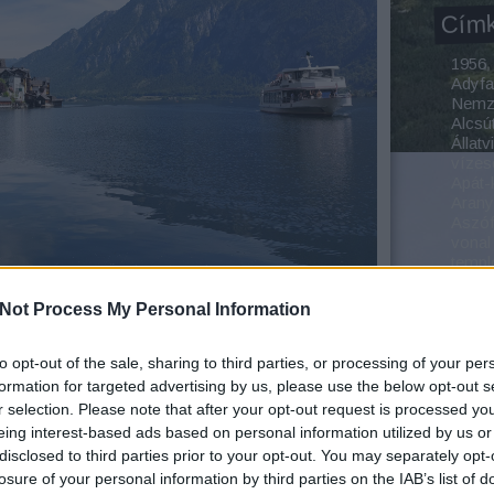
Cím
1956
Adyfa
Nemze
Alcsú
Állatv
vízes
Apát-
Aran
Aszó
vonal
temp
Bada
Baja
Not Process My Personal Information
Balat
Balat
Balat
to opt-out of the sale, sharing to third parties, or processing of your per
Balat
formation for targeted advertising by us, please use the below opt-out s
tálytiszta vizű Hallstatti tó (Hallstätter See) egyike
Bonc
r selection. Please note that after your opt-out request is processed y
 pontja 125 méter, hossza: 8 km, szélessége: 2
Bárán
eing interest-based ads based on personal information utilized by us or
tról a Plassen (1953 m), keletről a Hoher Sarstein
Bäre
disclosed to third parties prior to your opt-out. You may separately opt-
itott, ahol keresztül folyik rajta a Traun folyó,
Bátho
losure of your personal information by third parties on the IAB’s list of
gy a Dunát elérve külföldre vigyék az árut. A
Park