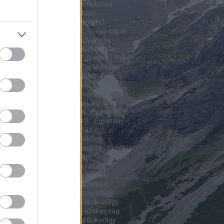
pváralja
Cserhát
Csíki-medence
spuszta
Csodavár
Csókási
malom
CsomaKőrös
Csongrád
grád-Csanád vármegye
Csörgő-patak
ő-szurdok
Csorvás
Csóványos
ár
Csukás-vízesés
Czárán Gyula
s
Debrecen
Debreceni Egyetem
Dél-
túl
Dézna
Déznai vár
De la Motte
ly
Dinnyés
Diód
Dobogókő
Doboz
egyház
Dömös
Döröske
Dregán-
Drégelypalánk
Drégely vára
Dreher
-villa
Dunaföldvár
Dunakanyar
eszi
Ecséri templomrom
Egererdő
geres
Egyes-kő
Egyeskő
Egyetem
áz
Elpusztult falu
Emékház
kcsarnok
Emlékház
Emlékhely
kmű
Emlékpark
Erdei kisvasút
Erdély
yi várak
Erdészeti Múzeum
ndszent
Erdő
Erdőrezervátum
ye
Erődített város
Érseki kastély
házy-kastély
Étterem
Expedíció
nsebestyén
Faluház
Farcu-völgy
slaka
Farkas Bertalan
Farok-völgy
mplom
Fátyol-vízesés
Fazekasság
kői-szoros
Fehérkői-szurdokvölgy