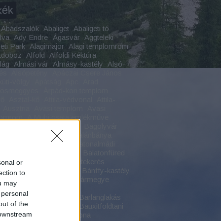
kék
Abádszalók
Abaliget
Abaligeti tó
lva
Ady Endre
Ágasvár
Aggteleki
ti Park
Alagimajor
Alagi templomrom
tdoboz
Alföld
Alföldi Kéktúra
ilág
Almási vár
Almásy-kastély
Alsó-
és
Alsópetény
Apáczai Csere János
kúti-völgy
Apátság
Apc
Arad
yosmeggyes
Árpád-kori templom
fő
Asztal-kő
Attila-védvonal
Attila-
Ausztria
Avasi templom
Avasi
lomrom
A Muhi csata emlékműve
csony
Badacsonytomaj
Bagolyvár
Bajmóc
Bakonszeg
Balánbánya
on
Balaton-felvidék
Balatonalmádi
onboglár
Balatoncsicsó
Balatonfüred
oni romok
Balaton körbetekerés
sonal or
on körút
Bánffy-kastély
Bánffy-kastély
ection to
hida
Bánság
Baranya vármegye
ou may
yfok
Bárdudvarnok
 personal
nschützklamm
Barlang
Barlanglakás
out of the
ri-várkastély
Batu kán
Bauxitföldtani
 downstream
Bazaltömlés
Bazaltorgona