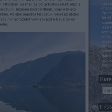
részl
, útközben, de még az ott tartózkodásunk alatt is
meden
oroztunk, lázasan koordináltunk, hogy a lehető
építet
nkbe. Az első napokra terveztük, végül az utolsó
közül
 egy minisorozatot vagy rovatot a kisváros és
szint
pébe.
szeret
templ
sífelv
vízes
emlék
valam
ismer
sok-s
kötöt
Kere
Friss