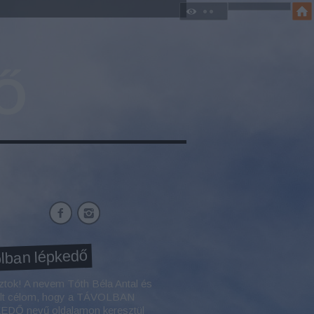
Ő
lban lépkedő
ztok! A nevem Tóth Béla Antal és
élt célom, hogy a TÁVOLBAN
DŐ nevű oldalamon keresztül