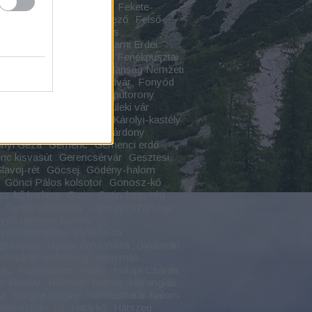
várcsurgó
Fejérkő vára
Fekete-
s
Feketekápolna
Felfedező
Felső-
s szurdok
Felső-vízesés
tárkány
Felsőtárkányi Állami Erdei
Felvidék
Fenékpuszta
Fenékpusztai
Ferences rend
Fertő Hanság Nemzeti
Festetics
Földrajz
Földvár
Fonyód
ch-kastély
Forkesch-kaputorony
dalom
Forrás
Fülek
Füleki vár
radvány
Füzérradványi Károlyi-kastély
 Áron
Gálosfa
Gánt
Gárdony
nyi Géza
Gemenc
Gemenci erdő
c kisvasút
Gerencsérvár
Gesztesi
lavoj-rét
Göcsej
Gödény-halom
Gönci Pálos kolsotor
Gonosz-kő
z-kő barlang
Gutin
Gutin-hegység
Gyalui várkastély
Gyergyószárhegy
yószárhegyi kastély
yószentmiklós
Gyilkos-tó
gyöspata
Gyula
Gyulaháza
Gyulavári
varsánd
Habsburg
Hagymás-
ség
Hajómalom
Hajós
Halápi Csárda
z-kastély
Hallstatt
Halom
Harangláb
ta
Hargita megye
Hármashatár-halom
osi víztározó
Határkő
Hátszeg