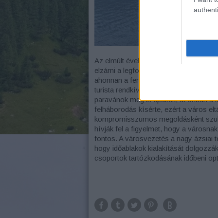
authenti
Az elmúlt években többször felmerült, 
elzárni a legfontosabb kilátópontokat,
ahonnan a fenti kép is készült. Mindez
turista rendkívül zavarta az ott lakók n
paravánok meg is épültek, azonban a 
felháborodás kísérte, ezért a város eltá
kompromisszumos megoldásként születe
hívják fel a figyelmet, hogy a városna
fontos. A városvezetés a nagy ázsiai to
hogy időablakok kialakítását dolgozzák 
csoportok tartózkodásának időbeni opti