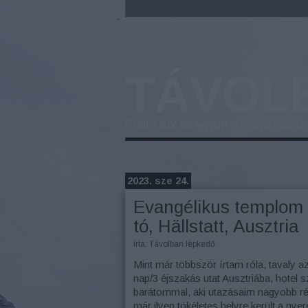
TÁVOL
Fedezzük fel együtt a Kárpát-mede
2023. sze 24.
Evangélikus templom é
tó, Hällstatt, Ausztria
írta:
Távolban lépkedő
Mint
már többször írtam róla, tavaly 
nap/3 éjszakás utat Ausztriába, hotel sz
barátommal, aki utazásaim nagyobb rés
már ilyen tökéletes helyre került a n