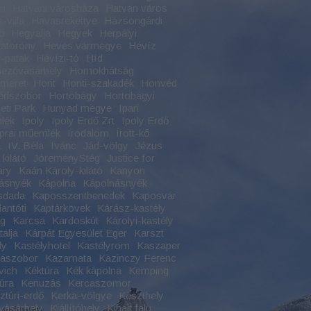
an
Hatvani városháza
Hatvan város
-villa
Havasrekettye
Házsongárdi
ő
Hegyalja
Hegyek
Herpályi
atorony
Heves vármegye
Hévíz
-patak
Hévízi-tó
Híd
ezővásárhely
Homokhátság
meret
Hont
Honti-szakadék
Honvéd
édszobor
Hortobágy
Hortobágyi
ti Park
Hunyad megye
Ipari
lék
Ipoly
Ipoly Erdő Zrt
Ipoly Erdő
Iprai műemlék
Irodalom
Írott-kő
a
IV. Béla
Ivánc
Jád-völgy
Jézus
kilátó
JóreményStég
Justice for
ary
Kaán Károly-kilátó
Kanyon
ásnyék
Kápolna
Kápolnásnyék
sdada
Kaposszentbenedek
Kaposvár
antóti
Kaptárkövek
Kárász-kastély
ag
Karcsa
Kardoskút
Károlyi-kastély
alja
Kárpát Egyesület Eger
Karszt
ly
Kastélyhotel
Kastélyrom
Kaszaper
naszobor
Kazamata
Kazinczy Ferenc
vich
Kéktúra
Kék kápolna
Kemping
úra
Kenuzás
Kercaszomor
ztúri-erdő
Kerka-völgye
Keszthely
vásárhely
Kiállítóhely
Kihalt falu