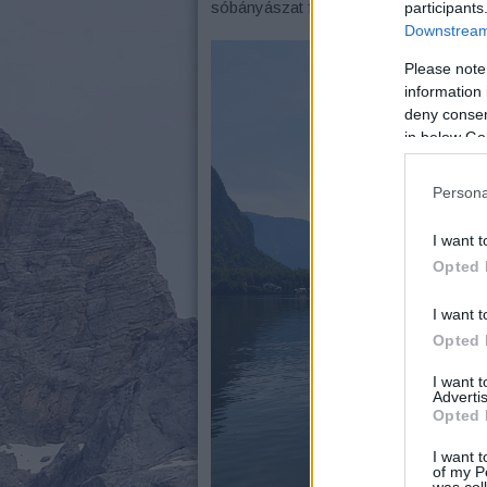
sóbányászat fénykorában ez volt az eg
participants
Downstream 
Please note
information 
deny consent
in below Go
Persona
I want t
Opted 
I want t
Opted 
I want 
Advertis
Opted 
I want t
of my P
was col