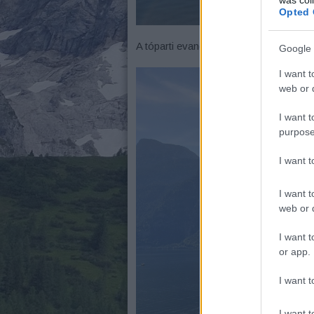
Opted 
A tóparti evangélikus templom 1861-ben
Google 
I want t
web or d
I want t
purpose
I want 
I want t
web or d
I want t
or app.
I want t
I want t