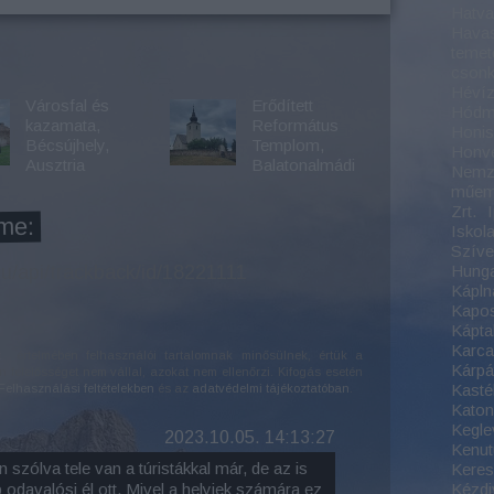
Hatv
Havas
temet
csonk
Hévíz
Városfal és
Erődített
Hódm
kazamata,
Református
Honis
Bécsújhely,
Templom,
Honv
Ausztria
Balatonalmádi
Nemze
műem
Zrt.
me:
Iskol
Szíve 
hu/api/trackback/id/18221111
Hung
Kápln
Kapo
Káptal
Karc
k
értelmében felhasználói tartalomnak minősülnek, értük a
Kárpát
felelősséget nem vállal, azokat nem ellenőrzi. Kifogás esetén
Kasté
Felhasználási feltételekben
és az
adatvédelmi tájékoztatóban
.
Kato
Kegle
2023.10.05. 14:13:27
Kenut
 szólva tele van a túristákkal már, de az is
Keres
odavalósi él ott. Mivel a helyiek számára ez
Kézdi