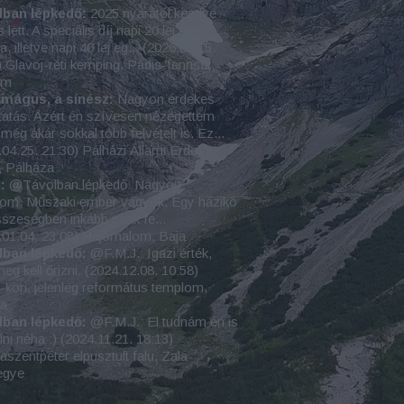
lban lépkedő:
2025 nyarától kezdve
s lett. A speciális díj napi 20 lej egy
a, illetve napi 40 lej eg...
(
2026.07.15.
)
Glavoj-réti kemping, Pádis-fennsík,
um
amágus, a sínész:
Nagyon érdekes
atás. Azért én szívesen nézegettem
még akár sokkal több felvételt is. Ez...
.04.25. 21:30
)
Pálházi Állami Erdei
, Pálháza
:
@Távolban lépkedő: Nagyon
lom. Műszaki ember vagyok. Egy házikó
szeségben inkább csak fe...
.01.04. 23:08
)
Hajómalom, Baja
lban lépkedő:
@F.M.J.: Igazi érték,
eg kell őrizni.
(
2024.12.08. 10:58
)
-kori, jelenleg református templom,
sa
lban lépkedő:
@F.M.J.: El tudnám én is
lni néha :)
(
2024.11.21. 18:13
)
szentpéter elpusztult falu, Zala
egye