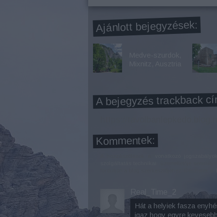
Ajánlott bejegyzések:
Medve-szurdok,
Mixnitz, Ausztria
A bejegyzés trackback cí
https://tavolbanlepkedo.blog.
Kommentek:
A hozzászólások a
vonatkozó jogszabályo
szolgáltatás technikai
üzemeltetője semmilyen 
forduljon a blog szerkesztőjéhez. Részletek a
Real_Time_2
Hát a helyiek fasza enyhén
igaz hogy egyre kevesebb 