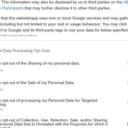
Bécsú
yetlen használható szállítási mód.
. This information may also be disclosed by us to third parties on the
IA
Békés
Participants
that may further disclose it to other third parties.
Béla-
Belic
 that this website/app uses one or more Google services and may gath
Bence
including but not limited to your visit or usage behaviour. You may click 
Györ
 to Google and its third-party tags to use your data for below specifi
Betyá
ogle consent section.
Bihar
Bihar
Bocs
l Data Processing Opt Outs
Bodr
telep
o opt-out of the Sharing of my personal data.
Boldo
csalá
In
Borsa
Börz
o opt-out of the Sale of my Personal Data.
Bózs
Budas
In
Budd
vidék
to opt-out of processing my Personal Data for Targeted
ing.
patak
In
Ciszte
Csák
Csár
o opt-out of Collection, Use, Retention, Sale, and/or Sharing
ersonal Data that Is Unrelated with the Purposes for which it
szab
lected.