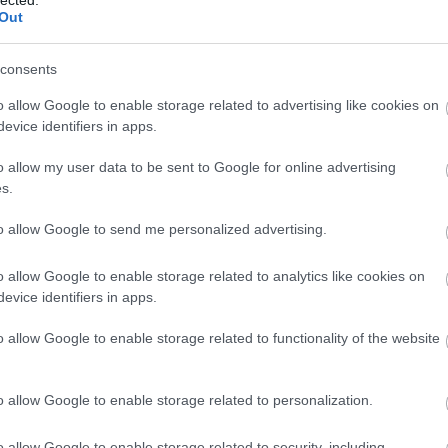
Cseré
Out
Csikó
szél
Cson
 készült el.
consents
Csörg
Csőv
o allow Google to enable storage related to advertising like cookies on
Daba
evice identifiers in apps.
Dunán
kasté
o allow my user data to be sent to Google for online advertising
Domb
völgy
s.
Dreher
Dunak
to allow Google to send me personalized advertising.
Zrt
E
Egyh
o allow Google to enable storage related to analytics like cookies on
Emlé
Emlé
evice identifiers in apps.
Erdél
Érdmi
o allow Google to enable storage related to functionality of the website
Erekl
Ester
Fábiá
o allow Google to enable storage related to personalization.
Farka
Fate
Fehér
o allow Google to enable storage related to security, including