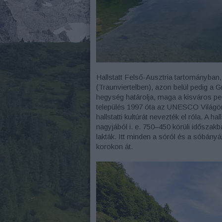
Hallstatt Felső-Ausztria tartományban
(Traunviertelben), azon belül pedig a 
hegység határolja, maga a kisváros pedi
település 1997 óta az UNESCO Világörö
hallstatti kultúrát nevezték el róla. A ha
nagyjából i. e. 750–450 körüli időszakb
lakták. Itt minden a sóról és a sóbány
korokon át.