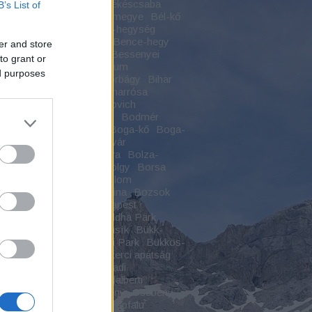
jhely
Békás-szoros
Békéscsaba
B’s List of
szentandrás
Békés vármegye
Bél-kő
szikla
Bélapátfalva
Béli-hegység
zey-kastély
Bélmegyer
Bence-hegy
er and store
-hegyi kilátó
Benevár
Bessenyei
to grant or
gy
Bethlen Gábor Kollégium
ed purposes
rcsárda
Betyárok
Biatorbágy
Bihar
-hegység
Biharfüred
Biharrósa
ugra
Bivalyos-tó
Blaskovich
ásza
Bocskai várkastély
Bodmér
og
Boga
Boga-katlan
Boga-kő
Boga-
Boga-völgy
Boldogkői vár
gkőváralja
Boldogkő vára
Bolza-
d
Bonchida
Borosán-völgy
Borsa
füred
Borsod
Bortemplom
söny
Bosznia-Hercegovina
Bozsok
va
Budai-hegység
Budapest
zentlőrinc
Buddha
Buddha Park
hizmus
Bükk
Bükk-fennsík
Bükk-
Bükkalja
Bükki Nemzeti Park
Bükkös-
Bulz-kő
Capalna
Ciszterci apátság
rci kolostor
Csabaszabadi
berény
Csákvár
Csanádalberti
da
Császártöltés
Csebény
Csebény
ás
Cserepes-völgy
Cserépfalu