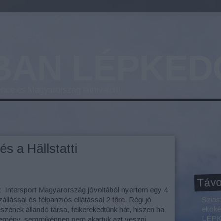
BAN LÉPKED
nce és Magyarország látnivalóit!
s a Hällstatti
Távo
az Intersport Magyarország jóvoltából nyertem egy 4
állással és félpanziós ellátással 2 főre. Régi jó
Szias
eltök
zének állandó társa, felkerekedtünk hát, hiszen ha
LÉPKE
yeremény, semmiképpen nem akartuk azt veszni