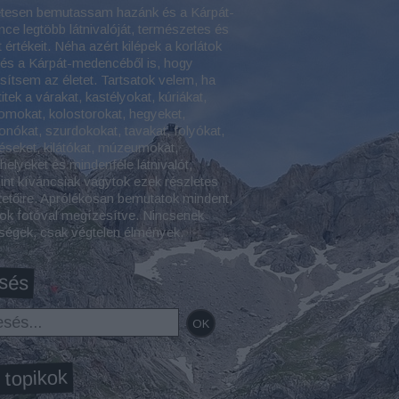
etesen bemutassam hazánk és a Kárpát-
ce legtöbb látnivalóját, természetes és
t értékeit. Néha azért kilépek a korlátok
 és a Kárpát-medencéből is, hogy
esítsem az életet. Tartsatok velem, ha
itek a várakat, kastélyokat, kúriákat,
omokat, kolostorokat, hegyeket,
onókat, szurdokokat, tavakat, folyókat,
éseket, kilátókat, múzeumokat,
helyeket és mindenféle látnivalót,
int kíváncsiak vagytok ezek részletes
tetőire. Aprólékosan bemutatok mindent,
ok fotóval megízesítve. Nincsenek
tségek, csak végtelen élmények.
sés
 topikok