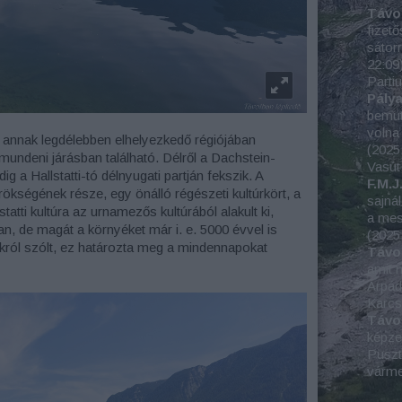
Távo
fizető
sátorr
22:09
Parti
Pály
bemut
volna 
, annak legdélebben elhelyezkedő régiójában
(
2025
Gmundeni járásban található. Délről a Dachstein-
Vasút
g a Hallstatti-tó délnyugati partján fekszik. A
F.M.J.
kségének része, egy önálló régészeti kultúrkört, a
sajná
llstatti kultúra az urnamezős kultúrából alakult ki,
a mes
an, de magát a környéket már i. e. 5000 évvel is
(
2025
ákról szólt, ez határozta meg a mindennapokat
Távo
amit m
Árpád
Karc
Távo
képze
Puszta
várm